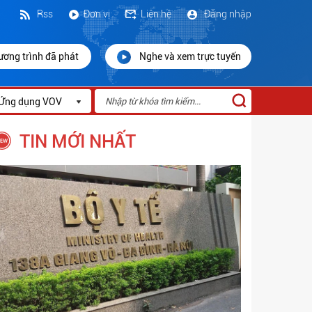
Rss
Đơn vị
Liên hệ
Đăng nhập
ương trình đã phát
Nghe và xem trực tuyến
Ứng dụng VOV
TIN MỚI NHẤT