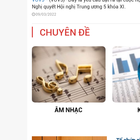
Nghị quyết Hội nghị Trung ương 5 khóa XI.
09/03/2022
CHUYÊN ĐỀ
T NAM
ÂM NHẠC