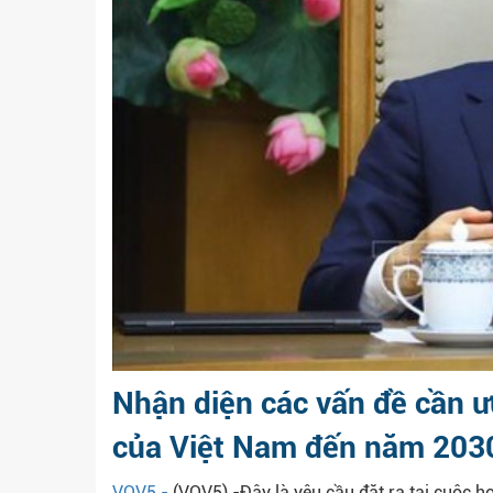
Nhận diện các vấn đề cần ưu
của Việt Nam đến năm 203
VOV5 -
(VOV5) -Đây là yêu cầu đặt ra tại cuộc h