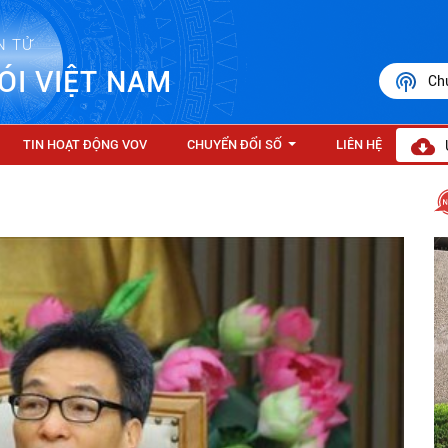
N TỬ
ÓI VIỆT NAM
Ch
TIN HOẠT ĐỘNG VOV
CHUYỂN ĐỔI SỐ
LIÊN HỆ
...