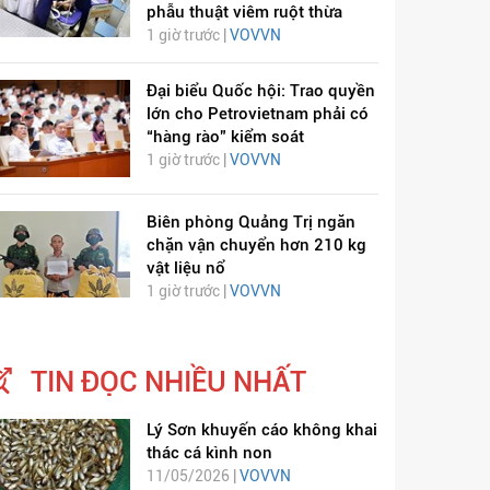
phẫu thuật viêm ruột thừa
1 giờ trước |
VOVVN
Đại biểu Quốc hội: Trao quyền
lớn cho Petrovietnam phải có
“hàng rào” kiểm soát
1 giờ trước |
VOVVN
Biên phòng Quảng Trị ngăn
chặn vận chuyển hơn 210 kg
vật liệu nổ
1 giờ trước |
VOVVN
TIN ĐỌC NHIỀU NHẤT
ỊCH VIÊM PHỔI COVID-
HÁT LÊN VIỆT NAM
19
Lý Sơn khuyến cáo không khai
thác cá kình non
11/05/2026 |
VOVVN