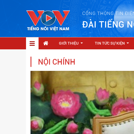
CỔNG THÔNG TIN ĐIỆ
ĐÀI TIẾNG N
GIỚI THIỆU
TIN TỨC SỰ KIỆN
...
...
NỘI CHÍNH