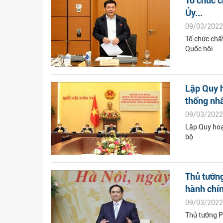
Tổ chức c
Ủy...
09/03/2022
Tổ chức chấ
Quốc hội
Lập Quy 
thống nhất
09/03/2022
Lập Quy hoạ
bộ
Thủ tướng
hành chí
09/03/2022
Thủ tướng P