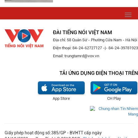
Togg
navi
ĐÀI TIẾNG NÓI VIỆT NAM
Địa chỉ: 58 Quán Sứ - Phường Cửa Nam - Hà Nội
Điện thoại: 84-24-62727127 -|- 84-24-39781923
Email: trungtamrd@vov.vn
TẢI ỨNG DỤNG ĐIỆN THOẠI TRÊN
App Store
CH Play
Giấy phép hoạt động số:385/GP - BVHTT cấp ngày