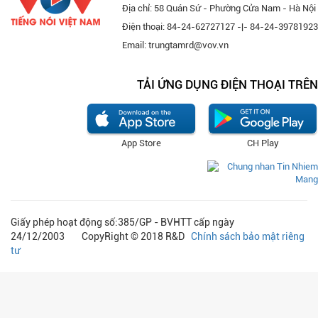
Địa chỉ: 58 Quán Sứ - Phường Cửa Nam - Hà Nội
Điện thoại: 84-24-62727127 -|- 84-24-39781923
Email: trungtamrd@vov.vn
TẢI ỨNG DỤNG ĐIỆN THOẠI TRÊN
App Store
CH Play
Giấy phép hoạt động số:385/GP - BVHTT cấp ngày
24/12/2003 CopyRight © 2018 R&D
Chính sách bảo mật riêng
tư