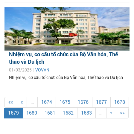
Nhiệm vụ, cơ cấu tổ chức của Bộ Văn hóa, Thể
thao và Du lịch
01/03/2025 |
VOVVN
Nhiệm vụ, cơ cấu tổ chức của Bộ Văn hóa, Thể thao và Du lịch
««
«
…
1674
1675
1676
1677
1678
1679
1680
1681
1682
1683
…
»
»»