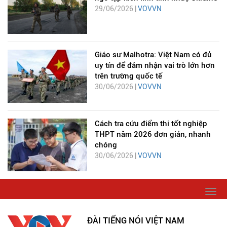
29/06/2026 |
VOVVN
Giáo sư Malhotra: Việt Nam có đủ
uy tín để đảm nhận vai trò lớn hơn
trên trường quốc tế
30/06/2026 |
VOVVN
Cách tra cứu điểm thi tốt nghiệp
THPT năm 2026 đơn giản, nhanh
chóng
30/06/2026 |
VOVVN
Togg
navi
ĐÀI TIẾNG NÓI VIỆT NAM