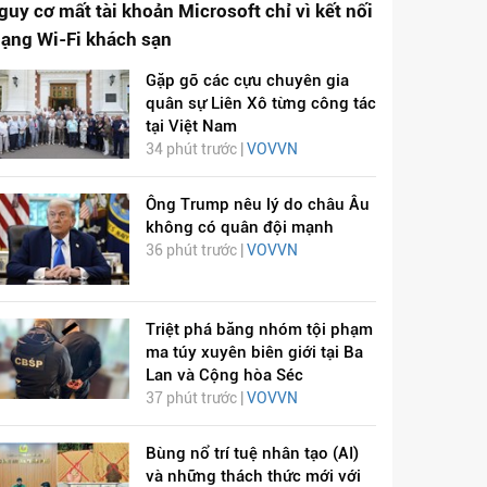
guy cơ mất tài khoản Microsoft chỉ vì kết nối
ạng Wi-Fi khách sạn
Gặp gỡ các cựu chuyên gia
quân sự Liên Xô từng công tác
tại Việt Nam
34 phút trước |
VOVVN
Ông Trump nêu lý do châu Âu
không có quân đội mạnh
36 phút trước |
VOVVN
Triệt phá băng nhóm tội phạm
ma túy xuyên biên giới tại Ba
Lan và Cộng hòa Séc
37 phút trước |
VOVVN
Bùng nổ trí tuệ nhân tạo (AI)
và những thách thức mới với