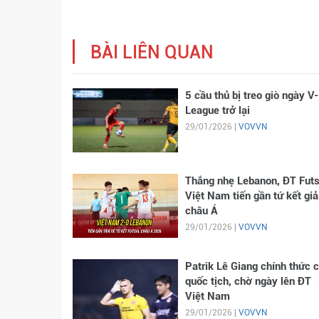
BÀI LIÊN QUAN
5 cầu thủ bị treo giò ngày V-
League trở lại
29/01/2026 |
VOVVN
Thắng nhẹ Lebanon, ĐT Futs
Việt Nam tiến gần tứ kết giả
châu Á
29/01/2026 |
VOVVN
Patrik Lê Giang chính thức 
quốc tịch, chờ ngày lên ĐT
Việt Nam
29/01/2026 |
VOVVN