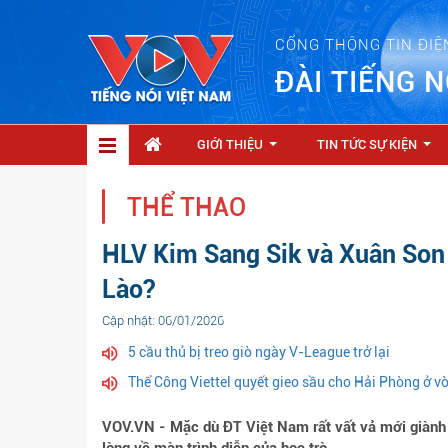
CỔNG THÔNG TIN ĐIỆ
ĐÀI TIẾNG N
GIỚI THIỆU
TIN TỨC SỰ KIỆN
...
...
THỂ THAO
HLV Kim Sang Sik và Xuân Son 
Lào?
Cập nhật: 06/01/2026
5 cầu thủ bị treo giò ngày V-League trở lại
Thể Công Viettel quyết gieo sầu cho Hải Phòng ở 
VOV.VN - Mặc dù ĐT Việt Nam rất vất vả mới giành 