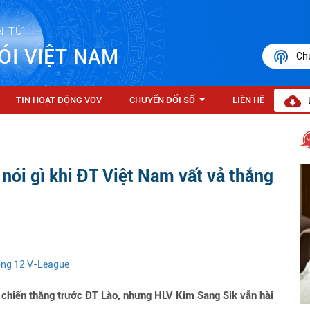
N TỬ
ÓI VIỆT NAM
Ch
TIN HOẠT ĐỘNG VOV
CHUYỂN ĐỔI SỐ
LIÊN HỆ
...
nói gì khi ĐT Việt Nam vất vả thắng
vòng 12 V-League
chiến thắng trước ĐT Lào, nhưng HLV Kim Sang Sik vẫn hài