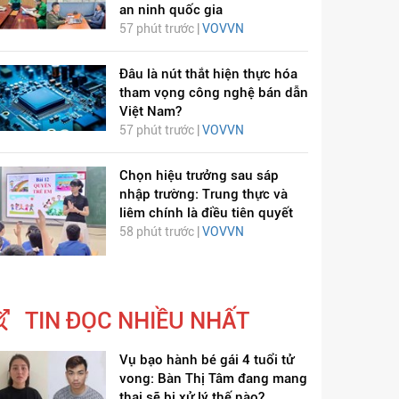
an ninh quốc gia
57 phút trước |
VOVVN
Đâu là nút thắt hiện thực hóa
tham vọng công nghệ bán dẫn
Việt Nam?
57 phút trước |
VOVVN
Chọn hiệu trưởng sau sáp
nhập trường: Trung thực và
liêm chính là điều tiên quyết
58 phút trước |
VOVVN
TIN ĐỌC NHIỀU NHẤT
Vụ bạo hành bé gái 4 tuổi tử
vong: Bàn Thị Tâm đang mang
thai sẽ bị xử lý thế nào?