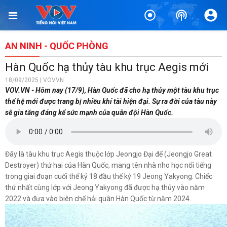
TIN BÀI LIÊN QUAN
Phát hiện thêm nhiều hài cốt liệt sĩ kèm di vật tại công viên Lê
Thị Riêng
AN NINH - QUỐC PHÒNG
1 giờ trước
Hàn Quốc hạ thủy tàu khu trục Aegis mới
Lâm Đồng lập đơn vị chuyên trách tìm kiếm, quy tập hài cốt
18/09/2025 | VOVVN
liệt sĩ
VOV.VN - Hôm nay (17/9), Hàn Quốc đã cho hạ thủy một tàu khu trục
5 giờ trước
thế hệ mới được trang bị nhiều khí tài hiện đại. Sự ra đời của tàu này
sẽ gia tăng đáng kể sức mạnh của quân đội Hàn Quốc.
Mỹ duy trì sức mạnh tiêm kích F-22 tại Trung Đông bằng
“mạch máu” KC-135
8 giờ trước
Đây là tàu khu trục Aegis thuộc lớp Jeongjo Đại đế (Jeongjo Great
Tăng cường tuyên truyền, bảo vệ vững chắc biên giới Việt
Destroyer) thứ hai của Hàn Quốc, mang tên nhà nho học nổi tiếng
Nam – Campuchia
trong giai đoạn cuối thế kỷ 18 đầu thế kỷ 19 Jeong Yakyong. Chiếc
1 ngày trước
thứ nhất cùng lớp với Jeong Yakyong đã được hạ thủy vào năm
2022 và đưa vào biên chế hải quân Hàn Quốc từ năm 2024.
Công bố Quyết định thành lập Tiểu đoàn Hỗn hợp Lý Sơn, tỉnh
Quảng Ngãi
2 ngày trước