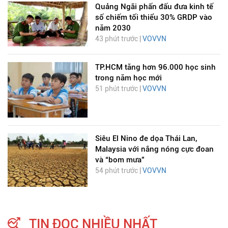
Quảng Ngãi phấn đấu đưa kinh tế
số chiếm tối thiểu 30% GRDP vào
năm 2030
43 phút trước |
VOVVN
TP.HCM tăng hơn 96.000 học sinh
trong năm học mới
51 phút trước |
VOVVN
Siêu El Nino đe dọa Thái Lan,
Malaysia với nắng nóng cực đoan
và “bom mưa”
54 phút trước |
VOVVN
TIN ĐỌC NHIỀU NHẤT