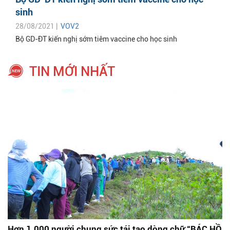
sinh
28/08/2021 |
VOV2
Bộ GD-ĐT kiến nghị sớm tiêm vaccine cho học sinh
TIN MỚI NHẤT
Hơn 1.000 người chung sức tái tạo dòng chữ “BÁC HỒ