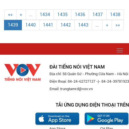
««
«
…
1434
1435
1436
1437
1438
1439
1440
1441
1442
1443
…
»
»»
Togg
navi
ĐÀI TIẾNG NÓI VIỆT NAM
Địa chỉ: 58 Quán Sứ - Phường Cửa Nam - Hà Nội
Điện thoại: 84-24-62727127 -|- 84-24-39781923
Email: trungtamrd@vov.vn
TẢI ỨNG DỤNG ĐIỆN THOẠI TRÊN
App Store
CH Play