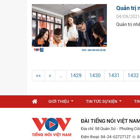
Quản trị 
04/09/2021
Quản trị nh
««
«
…
1429
1430
1431
1432
GIỚI THIỆU
TIN TỨC SỰ KIỆN
TI
...
...
ĐÀI TIẾNG NÓI VIỆT NA
Địa chỉ: 58 Quán Sứ - Phường Cử
Điện thoại: 84-24-62727127 -|-