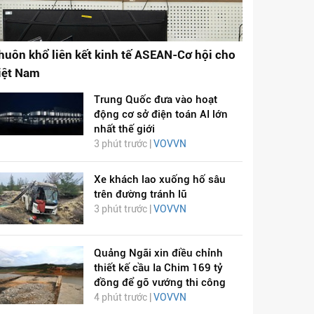
huôn khổ liên kết kinh tế ASEAN-Cơ hội cho
iệt Nam
Trung Quốc đưa vào hoạt
động cơ sở điện toán AI lớn
nhất thế giới
3 phút trước |
VOVVN
Xe khách lao xuống hố sâu
trên đường tránh lũ
3 phút trước |
VOVVN
Quảng Ngãi xin điều chỉnh
thiết kế cầu Ia Chim 169 tỷ
đồng để gỡ vướng thi công
4 phút trước |
VOVVN