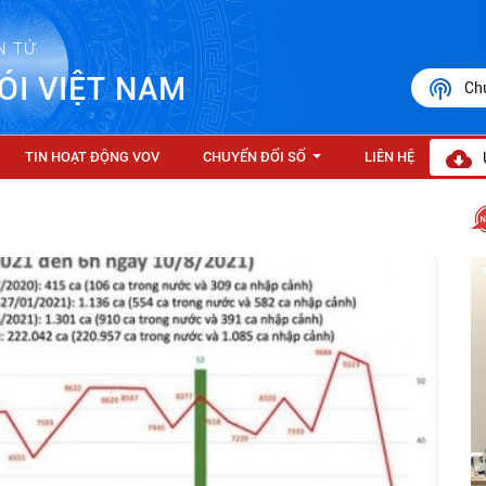
N TỬ
ÓI VIỆT NAM
Ch
TIN HOẠT ĐỘNG VOV
CHUYỂN ĐỔI SỐ
LIÊN HỆ
...