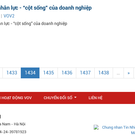
nhân lực - “cột sống” của doanh nghiệp
 |
VOV2
ân lực - “cột sống” của doanh nghiệp
1433
1434
1435
1436
1437
1438
…
»
N HOẠT ĐỘNG VOV
CHUYỂN ĐỔI SỐ
LIÊN HỆ
...
M
a Nam - Hà Nội
 84-24-39781923