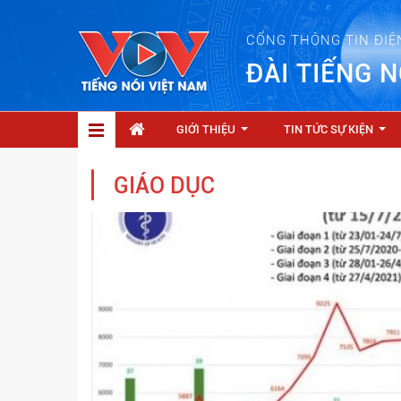
CỔNG THÔNG TIN ĐIỆ
ĐÀI TIẾNG N
GIỚI THIỆU
TIN TỨC SỰ KIỆN
...
...
GIÁO DỤC