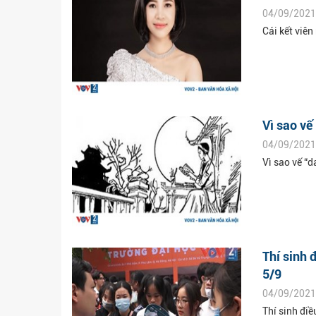
04/09/2021
Cái kết viê
Vì sao vế
04/09/2021
Vì sao vế “d
Thí sinh 
5/9
04/09/2021
Thí sinh điề