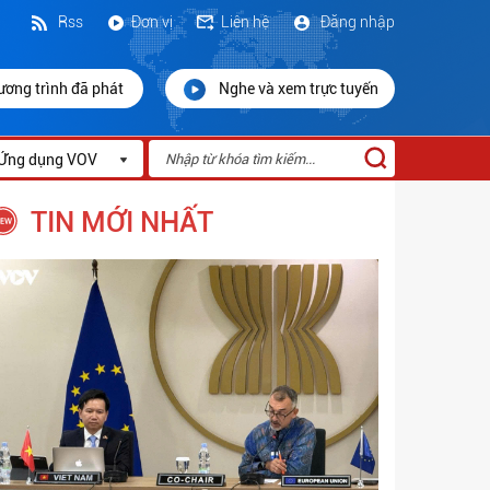
Rss
Đơn vị
Liên hệ
Đăng nhập
ương trình đã phát
Nghe và xem trực tuyến
Ứng dụng VOV
TIN MỚI NHẤT