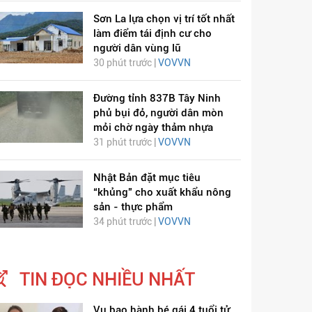
Sơn La lựa chọn vị trí tốt nhất
làm điểm tái định cư cho
người dân vùng lũ
30 phút trước |
VOVVN
Đường tỉnh 837B Tây Ninh
phủ bụi đỏ, người dân mòn
mỏi chờ ngày thảm nhựa
31 phút trước |
VOVVN
Nhật Bản đặt mục tiêu
“khủng” cho xuất khẩu nông
sản - thực phẩm
34 phút trước |
VOVVN
TIN ĐỌC NHIỀU NHẤT
Vụ bạo hành bé gái 4 tuổi tử