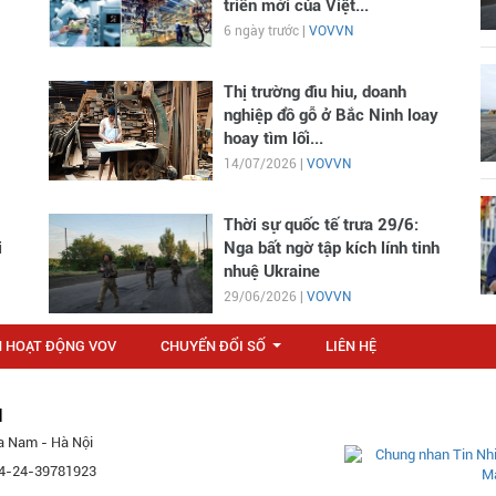
triển mới của Việt...
6 ngày trước |
VOVVN
Thị trường đìu hiu, doanh
nghiệp đồ gỗ ở Bắc Ninh loay
hoay tìm lối...
14/07/2026 |
VOVVN
Thời sự quốc tế trưa 29/6:
i
Nga bất ngờ tập kích lính tinh
nhuệ Ukraine
29/06/2026 |
VOVVN
N HOẠT ĐỘNG VOV
CHUYỂN ĐỔI SỐ
LIÊN HỆ
...
M
a Nam - Hà Nội
 84-24-39781923