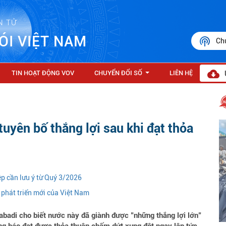
N TỬ
ÓI VIỆT NAM
Ch
TIN HOẠT ĐỘNG VOV
CHUYỂN ĐỔI SỐ
LIÊN HỆ
...
 tuyên bố thắng lợi sau khi đạt thỏa
iệp cần lưu ý từ Quý 3/2026
phát triển mới của Việt Nam
badi cho biết nước này đã giành được "những thắng lợi lớn"