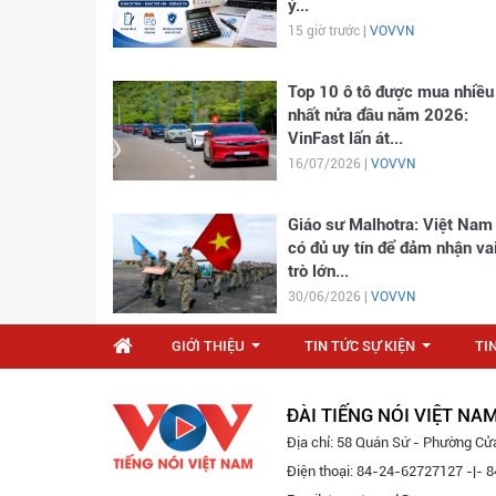
ý...
15 giờ trước |
VOVVN
Top 10 ô tô được mua nhiều
nhất nửa đầu năm 2026:
VinFast lấn át...
16/07/2026 |
VOVVN
Giáo sư Malhotra: Việt Nam
có đủ uy tín để đảm nhận va
trò lớn...
30/06/2026 |
VOVVN
GIỚI THIỆU
TIN TỨC SỰ KIỆN
TI
...
...
ĐÀI TIẾNG NÓI VIỆT NA
Địa chỉ: 58 Quán Sứ - Phường Cử
Điện thoại: 84-24-62727127 -|-