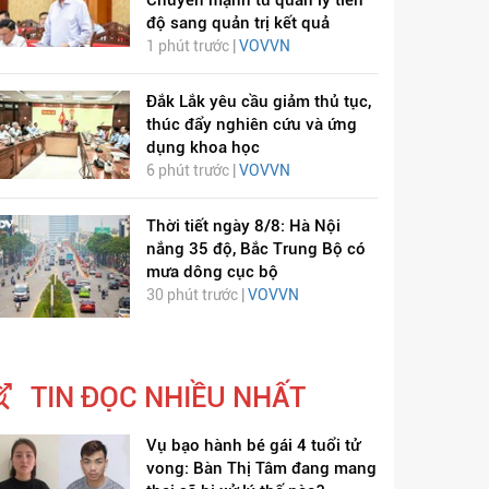
Chuyển mạnh từ quản lý tiến
độ sang quản trị kết quả
1 phút trước |
VOVVN
Đắk Lắk yêu cầu giảm thủ tục,
thúc đẩy nghiên cứu và ứng
dụng khoa học
6 phút trước |
VOVVN
Thời tiết ngày 8/8: Hà Nội
nắng 35 độ, Bắc Trung Bộ có
mưa dông cục bộ
30 phút trước |
VOVVN
TIN ĐỌC NHIỀU NHẤT
Vụ bạo hành bé gái 4 tuổi tử
vong: Bàn Thị Tâm đang mang