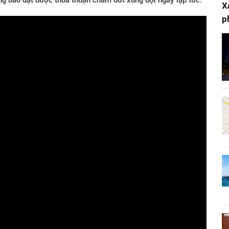
ông báo đạt được thỏa thuận chấm dứt xung đột ngay lập tức.
X
p