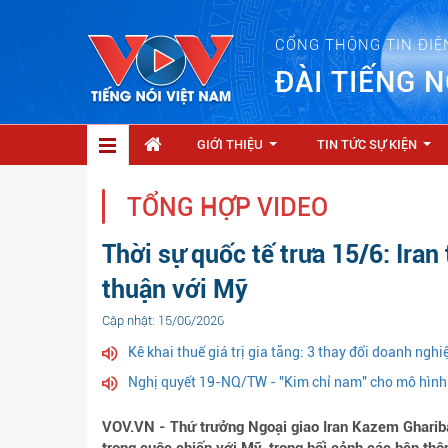
CỔNG THÔNG TIN ĐIỆ
ĐÀI TIẾNG N
GIỚI THIỆU
TIN TỨC SỰ KIỆN
...
...
TỔNG HỢP VIDEO
Thời sự quốc tế trưa 15/6: Iran
thuận với Mỹ
Cập nhật: 15/06/2026
Kê khai thuế giá trị gia tăng: 3 thay đổi doanh ngh
Nghị quyết 19-NQ/TW - "Kim chỉ nam" cho mô hình 
VOV.VN - Thứ trưởng Ngoại giao Iran Kazem Ghariba