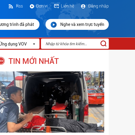
Rss
Đơn vị
Liên hệ
Đăng nhập
ương trình đã phát
Nghe và xem trực tuyến
Ứng dụng VOV
TIN MỚI NHẤT