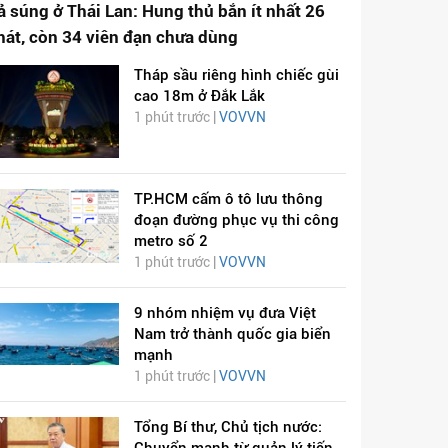
ả súng ở Thái Lan: Hung thủ bắn ít nhất 26
hát, còn 34 viên đạn chưa dùng
Tháp sầu riêng hình chiếc gùi
cao 18m ở Đắk Lắk
1 phút trước |
VOVVN
TP.HCM cấm ô tô lưu thông
đoạn đường phục vụ thi công
metro số 2
1 phút trước |
VOVVN
9 nhóm nhiệm vụ đưa Việt
Nam trở thành quốc gia biển
mạnh
1 phút trước |
VOVVN
Tổng Bí thư, Chủ tịch nước: