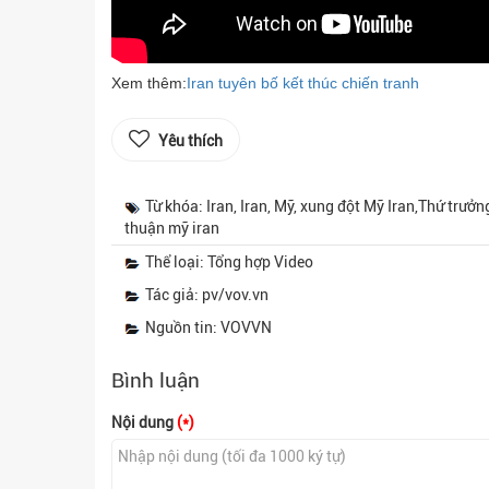
Xem thêm:
Iran tuyên bố kết thúc chiến tranh
Yêu thích
Từ khóa: Iran, Iran, Mỹ, xung đột Mỹ Iran,Thứ trư
thuận mỹ iran
Thể loại: Tổng hợp Video
Tác giả: pv/vov.vn
Nguồn tin: VOVVN
Bình luận
Nội dung
(*)