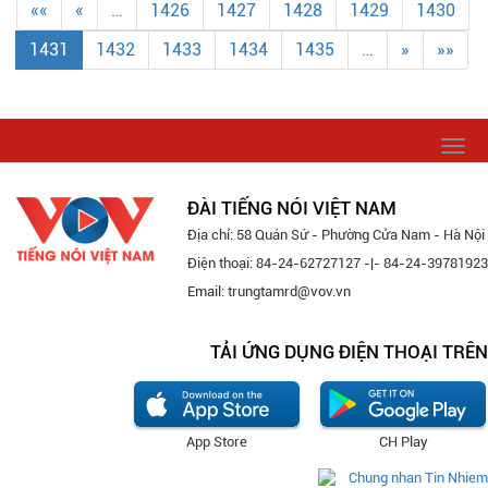
««
«
…
1426
1427
1428
1429
1430
1431
1432
1433
1434
1435
…
»
»»
Togg
navi
ĐÀI TIẾNG NÓI VIỆT NAM
Địa chỉ: 58 Quán Sứ - Phường Cửa Nam - Hà Nội
Điện thoại: 84-24-62727127 -|- 84-24-39781923
Email: trungtamrd@vov.vn
TẢI ỨNG DỤNG ĐIỆN THOẠI TRÊN
App Store
CH Play