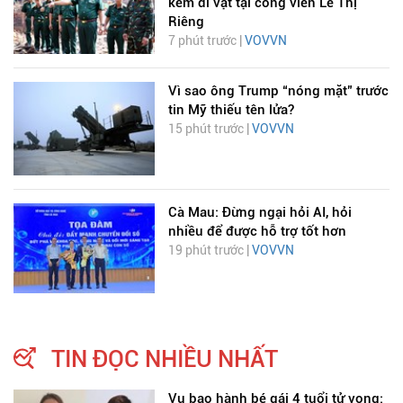
kèm di vật tại công viên Lê Thị
Riêng
7 phút trước |
VOVVN
Vì sao ông Trump “nóng mặt” trước
tin Mỹ thiếu tên lửa?
15 phút trước |
VOVVN
Cà Mau: Đừng ngại hỏi AI, hỏi
nhiều để được hỗ trợ tốt hơn
19 phút trước |
VOVVN
TIN ĐỌC NHIỀU NHẤT
Vụ bạo hành bé gái 4 tuổi tử vong: