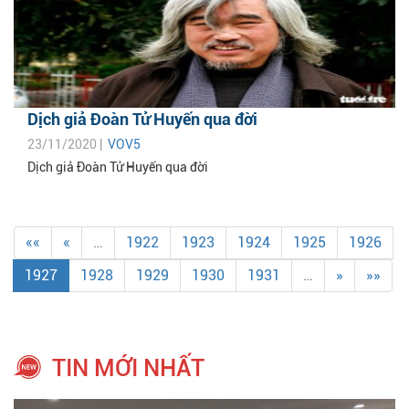
Dịch giả Đoàn Tử Huyến qua đời
23/11/2020 |
VOV5
Dịch giả Đoàn Tử Huyến qua đời
««
«
…
1922
1923
1924
1925
1926
1927
1928
1929
1930
1931
…
»
»»
TIN MỚI NHẤT