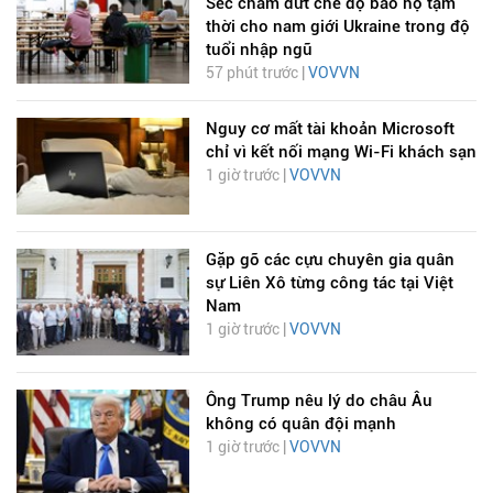
Séc chấm dứt chế độ bảo hộ tạm
thời cho nam giới Ukraine trong độ
tuổi nhập ngũ
57 phút trước |
VOVVN
Nguy cơ mất tài khoản Microsoft
chỉ vì kết nối mạng Wi-Fi khách sạn
1 giờ trước |
VOVVN
Gặp gỡ các cựu chuyên gia quân
sự Liên Xô từng công tác tại Việt
Nam
1 giờ trước |
VOVVN
Ông Trump nêu lý do châu Âu
không có quân đội mạnh
1 giờ trước |
VOVVN