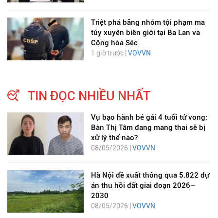
Triệt phá băng nhóm tội phạm ma
túy xuyên biên giới tại Ba Lan và
Cộng hòa Séc
1 giờ trước |
VOVVN
TIN ĐỌC NHIỀU NHẤT
Vụ bạo hành bé gái 4 tuổi tử vong:
Bàn Thị Tâm đang mang thai sẽ bị
xử lý thế nào?
08/05/2026 |
VOVVN
Hà Nội đề xuất thông qua 5.822 dự
án thu hồi đất giai đoạn 2026–
2030
08/05/2026 |
VOVVN