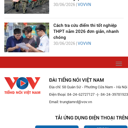
30/06/2026 |
VOVVN
Cách tra cứu điểm thi tốt nghiệp
THPT năm 2026 đơn giản, nhanh
chóng
30/06/2026 |
VOVVN
Togg
navi
ĐÀI TIẾNG NÓI VIỆT NAM
Địa chỉ: 58 Quán Sứ - Phường Cửa Nam - Hà Nội
Điện thoại: 84-24-62727127 -|- 84-24-39781923
Email: trungtamrd@vov.vn
TẢI ỨNG DỤNG ĐIỆN THOẠI TRÊN