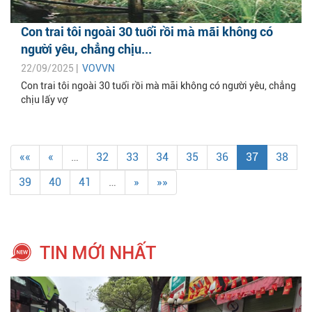
Con trai tôi ngoài 30 tuổi rồi mà mãi không có
người yêu, chẳng chịu...
22/09/2025 |
VOVVN
Con trai tôi ngoài 30 tuổi rồi mà mãi không có người yêu, chẳng
chịu lấy vợ
««
«
…
32
33
34
35
36
37
38
39
40
41
…
»
»»
TIN MỚI NHẤT