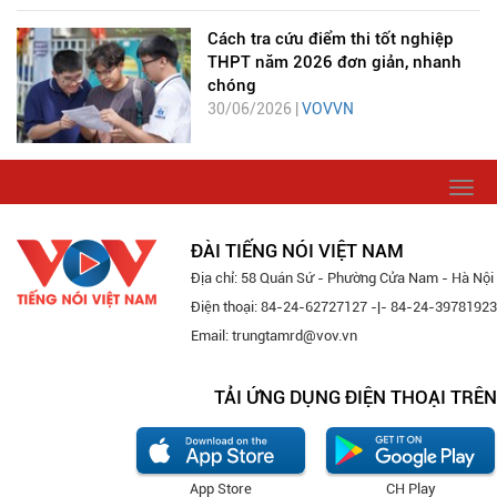
Cách tra cứu điểm thi tốt nghiệp
THPT năm 2026 đơn giản, nhanh
chóng
30/06/2026 |
VOVVN
Togg
navi
ĐÀI TIẾNG NÓI VIỆT NAM
Địa chỉ: 58 Quán Sứ - Phường Cửa Nam - Hà Nội
Điện thoại: 84-24-62727127 -|- 84-24-39781923
Email: trungtamrd@vov.vn
TẢI ỨNG DỤNG ĐIỆN THOẠI TRÊN
App Store
CH Play