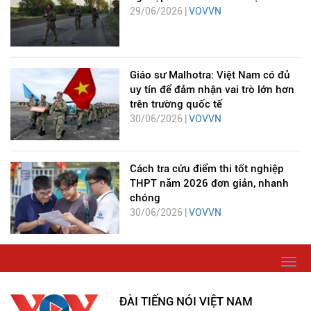
29/06/2026 |
VOVVN
Giáo sư Malhotra: Việt Nam có đủ
uy tín để đảm nhận vai trò lớn hơn
trên trường quốc tế
30/06/2026 |
VOVVN
Cách tra cứu điểm thi tốt nghiệp
THPT năm 2026 đơn giản, nhanh
chóng
30/06/2026 |
VOVVN
Togg
navi
ĐÀI TIẾNG NÓI VIỆT NAM