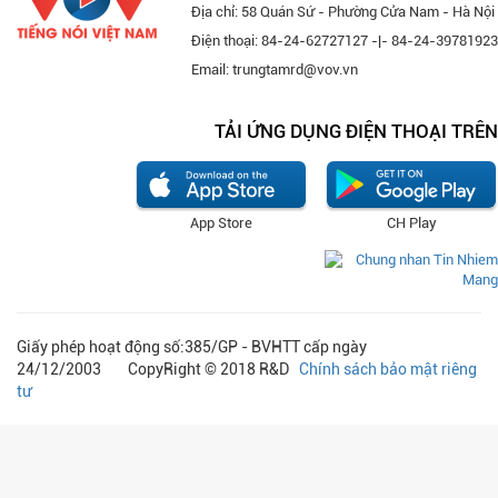
Địa chỉ: 58 Quán Sứ - Phường Cửa Nam - Hà Nội
Điện thoại: 84-24-62727127 -|- 84-24-39781923
Email: trungtamrd@vov.vn
TẢI ỨNG DỤNG ĐIỆN THOẠI TRÊN
App Store
CH Play
Giấy phép hoạt động số:385/GP - BVHTT cấp ngày
24/12/2003 CopyRight © 2018 R&D
Chính sách bảo mật riêng
tư