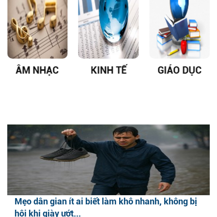
KINH TẾ
GIÁO DỤC
DỊCH VIÊM
PHỔI COVID
19
Mẹo dân gian ít ai biết làm khô nhanh, không bị
hôi khi giày ướt...