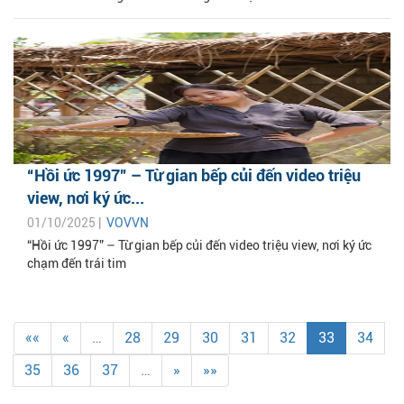
“Hồi ức 1997” – Từ gian bếp củi đến video triệu
view, nơi ký ức...
01/10/2025 |
VOVVN
“Hồi ức 1997” – Từ gian bếp củi đến video triệu view, nơi ký ức
chạm đến trái tim
««
«
…
28
29
30
31
32
33
34
35
36
37
…
»
»»