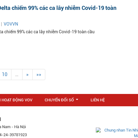
Delta chiếm 99% các ca lây nhiễm Covid-19 toàn
 |
VOVVN
lta chiếm 99% các ca lây nhiễm Covid-19 toàn cầu
10
…
»
»»
N HOẠT ĐỘNG VOV
CHUYỂN ĐỔI SỐ
LIÊN HỆ
...
M
a Nam - Hà Nội
 84-24-39781923