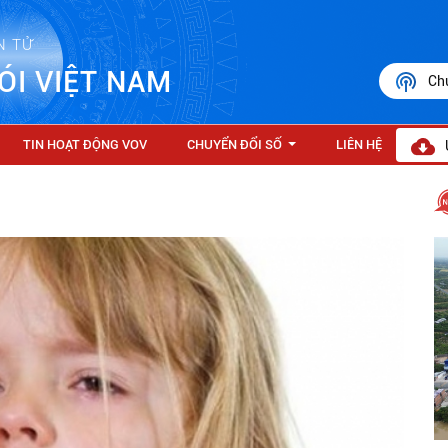
N TỬ
ÓI VIỆT NAM
Ch
TIN HOẠT ĐỘNG VOV
CHUYỂN ĐỔI SỐ
LIÊN HỆ
...