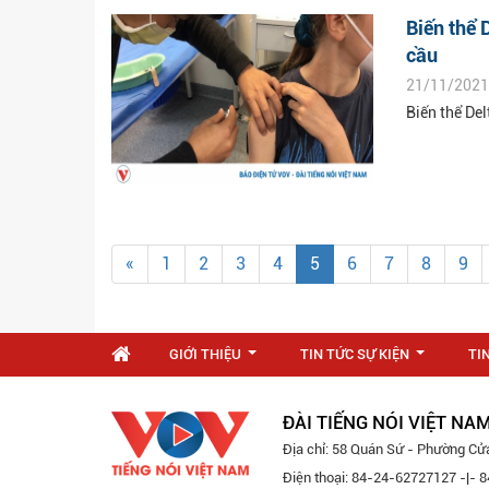
Biến thể 
cầu
21/11/2021
Biến thể De
«
1
2
3
4
5
6
7
8
9
GIỚI THIỆU
TIN TỨC SỰ KIỆN
TI
...
...
ĐÀI TIẾNG NÓI VIỆT NA
Địa chỉ: 58 Quán Sứ - Phường Cử
Điện thoại: 84-24-62727127 -|-