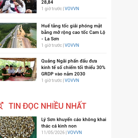
28,84
1 giờ trước |
VOVVN
Huế tăng tốc giải phóng mặt
bằng mở rộng cao tốc Cam Lộ
- La Sơn
1 giờ trước |
VOVVN
Quảng Ngãi phấn đấu đưa
kinh tế số chiếm tối thiểu 30%
GRDP vào năm 2030
1 giờ trước |
VOVVN
TIN ĐỌC NHIỀU NHẤT
Lý Sơn khuyến cáo không khai
thác cá kình non
11/05/2026 |
VOVVN