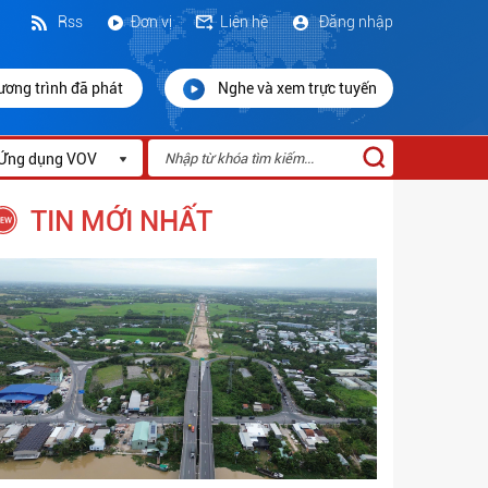
Rss
Đơn vị
Liên hệ
Đăng nhập
ương trình đã phát
Nghe và xem trực tuyến
Ứng dụng VOV
TIN MỚI NHẤT