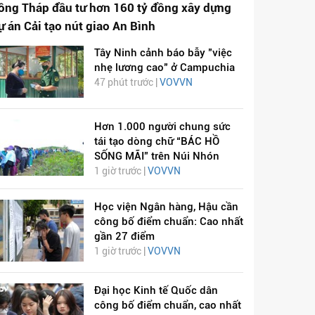
ồng Tháp đầu tư hơn 160 tỷ đồng xây dựng
ự án Cải tạo nút giao An Bình
Tây Ninh cảnh báo bẫy "việc
nhẹ lương cao" ở Campuchia
47 phút trước |
VOVVN
Hơn 1.000 người chung sức
tái tạo dòng chữ “BÁC HỒ
SỐNG MÃI” trên Núi Nhón
1 giờ trước |
VOVVN
Học viện Ngân hàng, Hậu cần
công bố điểm chuẩn: Cao nhất
gần 27 điểm
1 giờ trước |
VOVVN
Đại học Kinh tế Quốc dân
công bố điểm chuẩn, cao nhất