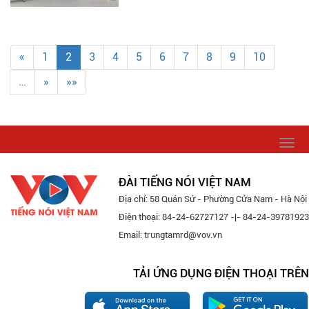
«
1
2
3
4
5
6
7
8
9
10
…
»
»»
Togg
navi
ĐÀI TIẾNG NÓI VIỆT NAM
Địa chỉ: 58 Quán Sứ - Phường Cửa Nam - Hà Nội
Điện thoại: 84-24-62727127 -|- 84-24-39781923
Email: trungtamrd@vov.vn
TẢI ỨNG DỤNG ĐIỆN THOẠI TRÊN