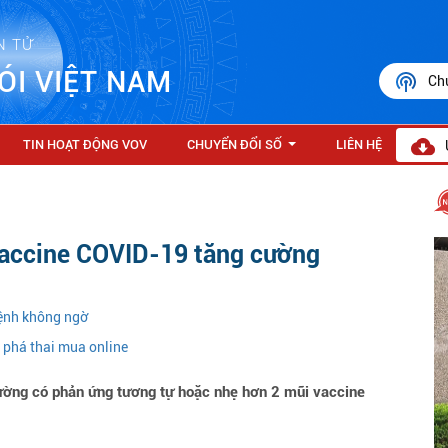
N TỬ
ÓI VIỆT NAM
Ch
TIN HOẠT ĐỘNG VOV
CHUYỂN ĐỔI SỐ
LIÊN HỆ
...
vaccine COVID-19 tăng cường
ệnh không ngờ
c phá thai mua online
ường có phản ứng tương tự hoặc nhẹ hơn 2 mũi vaccine