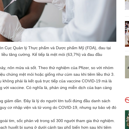
 lên Cục Quản lý Thực phẩm và Dược phẩm Mỹ (FDA), đau tại
 liều tăng cường. Kế tiếp là mệt mỏi (63,7%) và đau đầu
hảy, nôn mửa và sốt. Theo thử nghiệm của Pfizer, so với nhóm
 triệu chứng mệt mỏi hoặc giống như cúm sau khi tiêm liều thứ 3.
ụ không phải là kết quả trực tiếp của vaccine COVID-19 mà là
g với vaccine. Có nghĩa là, phản ứng miễn dịch của bạn càng
ng giảm dần. Đây là lý do người lớn tuổi đứng đầu danh sách
 nguy cơ nhập viện và tử vong do COVID-19, nhưng sự bảo vệ đó
oài tim, sốc phản vệ trong số 300 người tham gia thử nghiệm.
bạch huyết bị sưng ở dưới cánh tay phổ biến hơn sau khi tiêm