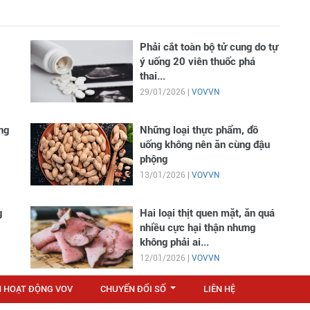
Phải cắt toàn bộ tử cung do tự
ý uống 20 viên thuốc phá
thai...
29/01/2026 |
VOVVN
ng
Những loại thực phẩm, đồ
uống không nên ăn cùng đậu
phộng
13/01/2026 |
VOVVN
g
Hai loại thịt quen mặt, ăn quá
nhiều cực hại thận nhưng
không phải ai...
12/01/2026 |
VOVVN
N HOẠT ĐỘNG VOV
CHUYỂN ĐỔI SỐ
LIÊN HỆ
...