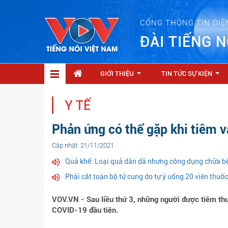
CỔNG THÔNG TIN ĐIỆ
ĐÀI TIẾNG N
GIỚI THIỆU
TIN TỨC SỰ KIỆN
...
...
Y TẾ
Phản ứng có thể gặp khi tiêm 
Cập nhật: 21/11/2021
Quả khế: Loại quả dân dã nhưng công dụng chữa b
Phải cắt toàn bộ tử cung do tự ý uống 20 viên thuố
VOV.VN - Sau liều thứ 3, những người được tiêm th
COVID-19 đầu tiên.