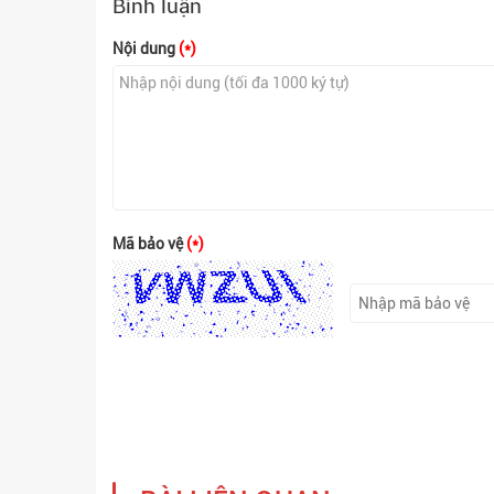
Bình luận
Nội dung
(*)
Mã bảo vệ
(*)