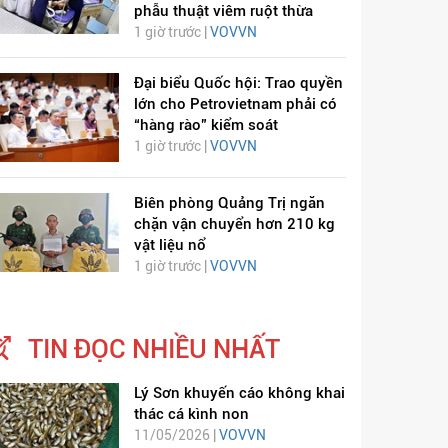
phẫu thuật viêm ruột thừa
1 giờ trước |
VOVVN
Đại biểu Quốc hội: Trao quyền
lớn cho Petrovietnam phải có
“hàng rào” kiểm soát
1 giờ trước |
VOVVN
Biên phòng Quảng Trị ngăn
chặn vận chuyển hơn 210 kg
vật liệu nổ
1 giờ trước |
VOVVN
TIN ĐỌC NHIỀU NHẤT
Lý Sơn khuyến cáo không khai
thác cá kình non
11/05/2026 |
VOVVN