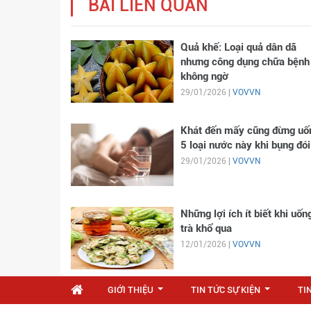
BÀI LIÊN QUAN
Quả khế: Loại quả dân dã
nhưng công dụng chữa bệnh
không ngờ
29/01/2026 |
VOVVN
Khát đến mấy cũng đừng uố
5 loại nước này khi bụng đói
29/01/2026 |
VOVVN
Những lợi ích ít biết khi uốn
trà khổ qua
12/01/2026 |
VOVVN
GIỚI THIỆU
TIN TỨC SỰ KIỆN
TI
...
...