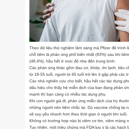
Theo dữ liệu thử nghiệm lâm sàng mà Pfizer đệ trình
chỗ tiêm là phản ứng phổ biến nhất (83%) sau khi tiêm
(48,4%), hầu hết ở mức độ nhẹ đến trung bình.
Các phản ứng khác gồm đau cơ, khớp, ớn lạnh, tiêu c
từ 18-55 tuổi, người từ 65 tuổi trở lên ít gặp phải các
Các nhà nghiên cứu cho biết, hầu hết các tác dụng ph
dấu hiệu cho thấy hệ miễn dịch của bạn đang phản ứn
mạnh thì bạn càng có nhiều tác dụng phụ.
Khi con người già đi, phản ứng miễn dịch của họ thườ
những người nên tiêm nhắc lại. Dù vaccine chống lại
sẽ suy yếu nhanh hơn theo thời gian ở người lớn tuổi.
Không có trường hợp nào bị viêm cơ tim, viêm màng ng
Tuy nhiên, một triệu chứng mà FDA lưu ý là các hạch 