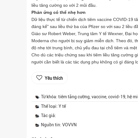
liều tăng cường so với 2 mũi đầu.
Phản ứng có thể nhẹ hơn
Dữ liệu thực tế từ chiến dịch tiêm vaccine COVID-19 t
đáng kể" sau liều thứ ba của Pfizer so với sau 2 liều đ
Giáo sư Robert Weber, Trung tâm Y tế Wexner, Đại học 
Moderna cho người bị suy giảm miễn dịch. Theo đó, t
độ nhẹ tới trung bình, chủ yếu đau tại chỗ tiêm và mệt
Cho dù các triệu chứng sau khi tiêm liều tăng cường g
người cần biết là các tác dụng phụ không có gì đáng lo 
Yêu thích
Từ khóa: tiêm tăng cường, vaccine, covid-19, hệ mi
Thể loại: Y tế
Tác giả:
Nguồn tin: VOVVN