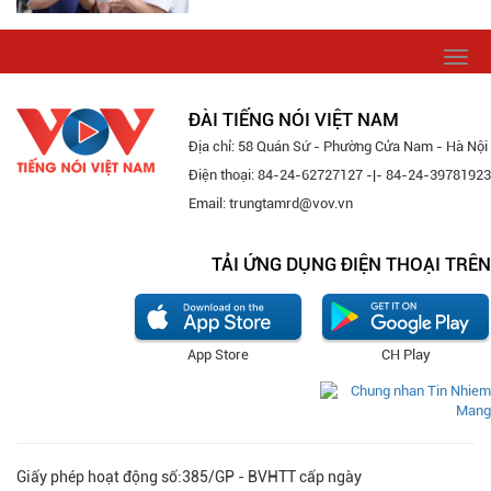
Togg
navi
ĐÀI TIẾNG NÓI VIỆT NAM
Địa chỉ: 58 Quán Sứ - Phường Cửa Nam - Hà Nội
Điện thoại: 84-24-62727127 -|- 84-24-39781923
Email: trungtamrd@vov.vn
TẢI ỨNG DỤNG ĐIỆN THOẠI TRÊN
App Store
CH Play
Giấy phép hoạt động số:385/GP - BVHTT cấp ngày