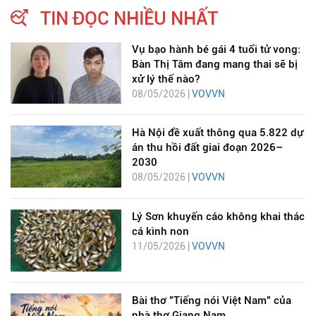
TIN ĐỌC NHIỀU NHẤT
Vụ bạo hành bé gái 4 tuổi tử vong:
Bàn Thị Tâm đang mang thai sẽ bị
xử lý thế nào?
08/05/2026 |
VOVVN
Hà Nội đề xuất thông qua 5.822 dự
án thu hồi đất giai đoạn 2026–
2030
08/05/2026 |
VOVVN
Lý Sơn khuyến cáo không khai thác
cá kình non
11/05/2026 |
VOVVN
Bài thơ "Tiếng nói Việt Nam" của
nhà thơ Giang Nam