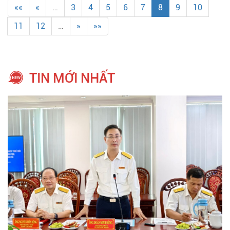
««
«
…
3
4
5
6
7
8
9
10
11
12
…
»
»»
TIN MỚI NHẤT