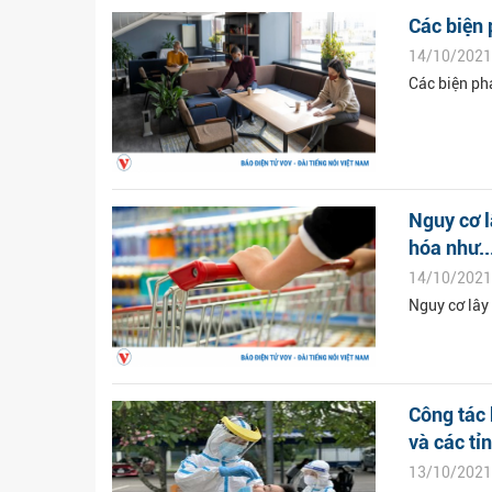
Các biện
14/10/2021
Các biện ph
Nguy cơ l
hóa như..
14/10/2021
Nguy cơ lây
Công tác 
và các tỉn
13/10/2021