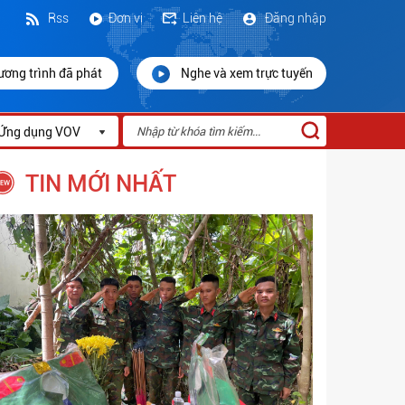
Rss
Đơn vị
Liên hệ
Đăng nhập
ương trình đã phát
Nghe và xem trực tuyến
Ứng dụng VOV
TIN MỚI NHẤT