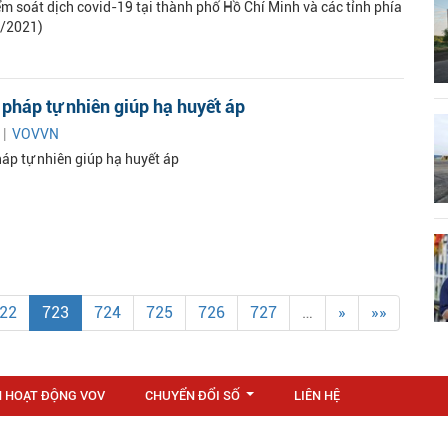
ểm soát dịch covid-19 tại thành phố Hồ Chí Minh và các tỉnh phía
/2021)
pháp tự nhiên giúp hạ huyết áp
 |
VOVVN
áp tự nhiên giúp hạ huyết áp
22
723
724
725
726
727
…
»
»»
N HOẠT ĐỘNG VOV
CHUYỂN ĐỔI SỐ
LIÊN HỆ
...