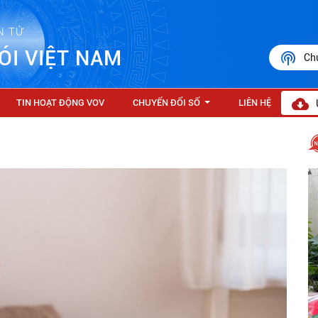
N TỬ
ÓI VIỆT NAM
Ch
TIN HOẠT ĐỘNG VOV
CHUYỂN ĐỔI SỐ
LIÊN HỆ
...