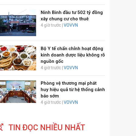
Ninh Bình đầu tư 502 tỷ đồng
xây chung cư cho thuê
4 giờ trước |
VOVVN
Bộ Y tế chấn chỉnh hoạt động
kinh doanh dược liệu không rõ
ỊCH VIÊM PHỔI COVID-
HÁT LÊN VIỆT NAM
nguồn gốc
19
4 giờ trước |
VOVVN
Phòng vệ thương mại phát
huy hiệu quả từ hệ thống cảnh
báo sớm
4 giờ trước |
VOVVN
TIN ĐỌC NHIỀU NHẤT