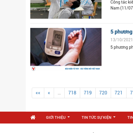
Công tác ki
Nam (11/07
5 phương 
13/10/2021
5 phương ph
««
«
…
718
719
720
721
7
GIỚI THIỆU
TIN TỨC SỰ KIỆN
TI
...
...