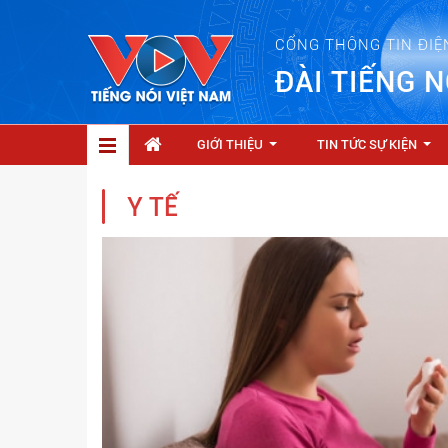
CỔNG THÔNG TIN ĐIỆ
ĐÀI TIẾNG N
GIỚI THIỆU
TIN TỨC SỰ KIỆN
...
...
Y TẾ