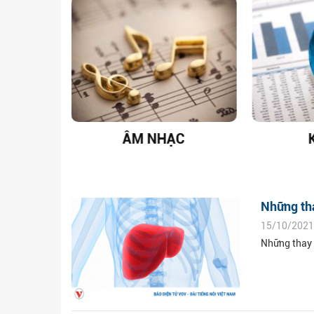
T NAM
ÂM NHẠC
Những tha
15/10/2021
Những thay 