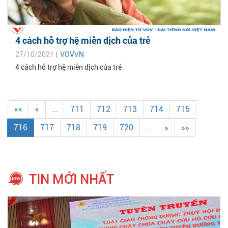
4 cách hỗ trợ hệ miễn dịch của trẻ
27/10/2021 |
VOVVN
4 cách hỗ trợ hệ miễn dịch của trẻ
««
«
…
711
712
713
714
715
716
717
718
719
720
…
»
»»
TIN MỚI NHẤT