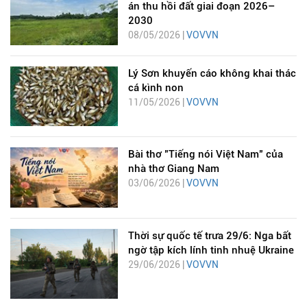
án thu hồi đất giai đoạn 2026–
2030
08/05/2026 |
VOVVN
Lý Sơn khuyến cáo không khai thác
cá kình non
11/05/2026 |
VOVVN
Bài thơ "Tiếng nói Việt Nam" của
nhà thơ Giang Nam
03/06/2026 |
VOVVN
Thời sự quốc tế trưa 29/6: Nga bất
ngờ tập kích lính tinh nhuệ Ukraine
29/06/2026 |
VOVVN