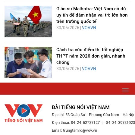
Giáo sư Malhotra: Việt Nam có đủ
uy tín để đảm nhận vai trò lớn hơn
trên trường quốc tế
30/06/2026 |
VOVVN
Cách tra cứu điểm thi tốt nghiệp
THPT năm 2026 đơn giản, nhanh
chóng
30/06/2026 |
VOVVN
Togg
navi
ĐÀI TIẾNG NÓI VIỆT NAM
Địa chỉ: 58 Quán Sứ - Phường Cửa Nam - Hà Nội
Điện thoại: 84-24-62727127 -|- 84-24-39781923
Email: trungtamrd@vov.vn