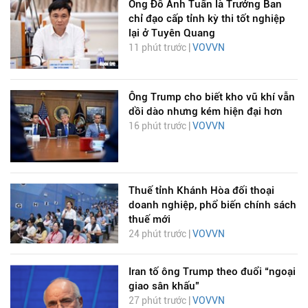
Ông Đỗ Anh Tuấn là Trưởng Ban
chỉ đạo cấp tỉnh kỳ thi tốt nghiệp
lại ở Tuyên Quang
11 phút trước |
VOVVN
Ông Trump cho biết kho vũ khí vẫn
dồi dào nhưng kém hiện đại hơn
16 phút trước |
VOVVN
Thuế tỉnh Khánh Hòa đối thoại
doanh nghiệp, phổ biến chính sách
thuế mới
24 phút trước |
VOVVN
Iran tố ông Trump theo đuổi “ngoại
giao sân khấu”
27 phút trước |
VOVVN