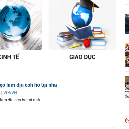
KINH TẾ
GIÁO DỤC
D
o làm dịu cơn ho tại nhà
 |
VOVVN
làm dịu cơn ho tại nhà