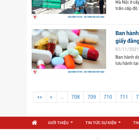
Hà Nội ở cấp
trấn cấp độ 
Ban hành
giấy đăng
01/11/2021
Ban hành da
lưu hành tạ
««
«
…
708
709
710
711
7
GIỚI THIỆU
TIN TỨC SỰ KIỆN
TI
...
...