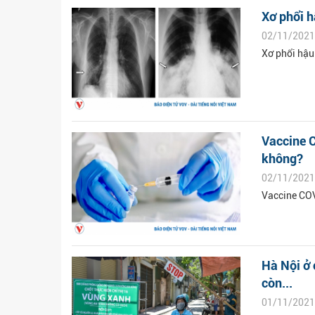
Xơ phổi h
02/11/2021
Xơ phổi hậu 
Vaccine C
không?
02/11/2021
Vaccine COV
Hà Nội ở 
còn...
01/11/2021