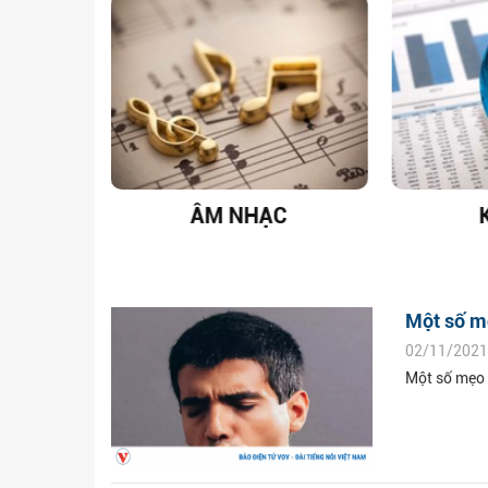
T NAM
ÂM NHẠC
Một số mẹ
02/11/2021
Một số mẹo 