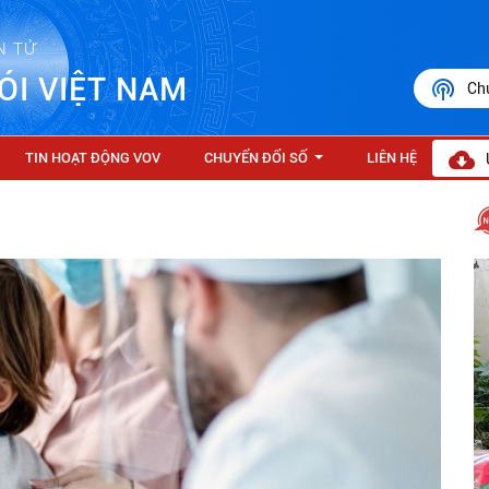
N TỬ
ÓI VIỆT NAM
Ch
TIN HOẠT ĐỘNG VOV
CHUYỂN ĐỔI SỐ
LIÊN HỆ
...