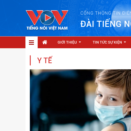
CỔNG THÔNG TIN ĐIỆ
ĐÀI TIẾNG N
GIỚI THIỆU
TIN TỨC SỰ KIỆN
...
...
Y TẾ