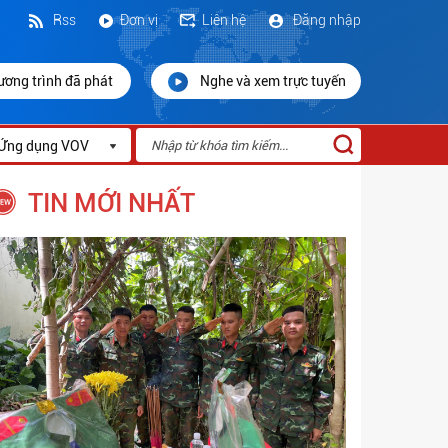
Rss
Đơn vị
Liên hệ
Đăng nhập
ương trình đã phát
Nghe và xem trực tuyến
Ứng dụng VOV
TIN MỚI NHẤT