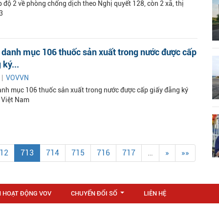
 độ 2 về phòng chống dịch theo Nghị quyết 128, còn 2 xã, thị
3
 danh mục 106 thuốc sản xuất trong nước được cấp
 ký...
 |
VOVVN
nh mục 106 thuốc sản xuất trong nước được cấp giấy đăng ký
i Việt Nam
12
713
714
715
716
717
…
»
»»
N HOẠT ĐỘNG VOV
CHUYỂN ĐỔI SỐ
LIÊN HỆ
...