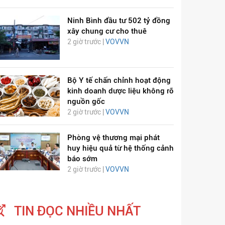
Ninh Bình đầu tư 502 tỷ đồng
xây chung cư cho thuê
2 giờ trước |
VOVVN
Bộ Y tế chấn chỉnh hoạt động
kinh doanh dược liệu không rõ
ỊCH VIÊM PHỔI COVID-
HÁT LÊN VIỆT NAM
nguồn gốc
19
2 giờ trước |
VOVVN
Phòng vệ thương mại phát
huy hiệu quả từ hệ thống cảnh
báo sớm
2 giờ trước |
VOVVN
TIN ĐỌC NHIỀU NHẤT