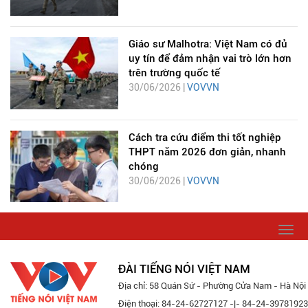
Giáo sư Malhotra: Việt Nam có đủ
uy tín để đảm nhận vai trò lớn hơn
trên trường quốc tế
30/06/2026 |
VOVVN
Cách tra cứu điểm thi tốt nghiệp
THPT năm 2026 đơn giản, nhanh
chóng
30/06/2026 |
VOVVN
Togg
navi
ĐÀI TIẾNG NÓI VIỆT NAM
Địa chỉ: 58 Quán Sứ - Phường Cửa Nam - Hà Nội
Điện thoại: 84-24-62727127 -|- 84-24-39781923