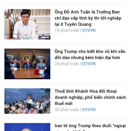
Ông Đỗ Anh Tuấn là Trưởng Ban
chỉ đạo cấp tỉnh kỳ thi tốt nghiệp
lại ở Tuyên Quang
19 phút trước |
VOVVN
Ông Trump cho biết kho vũ khí vẫn
dồi dào nhưng kém hiện đại hơn
24 phút trước |
VOVVN
Thuế tỉnh Khánh Hòa đối thoại
doanh nghiệp, phổ biến chính sách
thuế mới
32 phút trước |
VOVVN
Iran tố ông Trump theo đuổi “ngoại