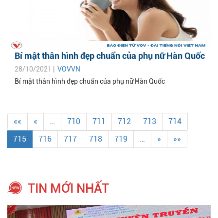
Bí mật thân hình đẹp chuẩn của phụ nữ Hàn Quốc
28/10/2021 |
VOVVN
Bí mật thân hình đẹp chuẩn của phụ nữ Hàn Quốc
««
«
…
710
711
712
713
714
715
716
717
718
719
…
»
»»
TIN MỚI NHẤT