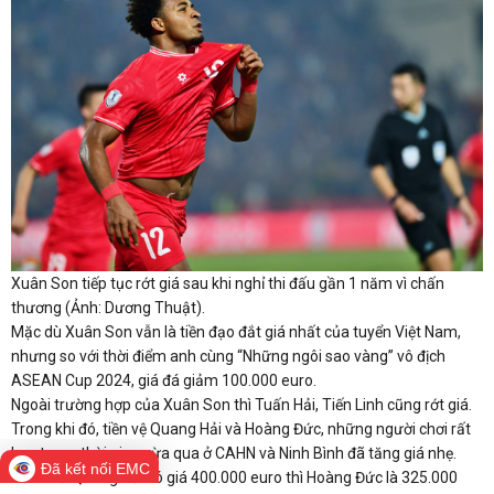
Xuân Son tiếp tục rớt giá sau khi nghỉ thi đấu gần 1 năm vì chấn
thương (Ảnh: Dương Thuật).
Mặc dù Xuân Son vẫn là tiền đạo đắt giá nhất của tuyển Việt Nam,
nhưng so với thời điểm anh cùng “Những ngôi sao vàng” vô địch
ASEAN Cup 2024, giá đá giảm 100.000 euro.
Ngoài trường hợp của Xuân Son thì Tuấn Hải, Tiến Linh cũng rớt giá.
Trong khi đó, tiền vệ Quang Hải và Hoàng Đức, những người chơi rất
hay trong thời gian vừa qua ở CAHN và Ninh Bình đã tăng giá nhẹ.
Đã kết nối EMC
Nếu như Quang Hải có giá 400.000 euro thì Hoàng Đức là 325.000