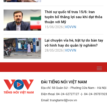
Thời sự quốc tế trưa 15/6: Iran
tuyên bố thắng lợi sau khi đạt thỏa
thuận với Mỹ
15/06/2026 |
VOVVN
Lại chuyện vỉa hè, trật tự do bàn tay
vô hình hay do quản lý nghiêm?
28/05/2026 |
VOVVN
Togg
navi
ĐÀI TIẾNG NÓI VIỆT NAM
Địa chỉ: 58 Quán Sứ - Phường Cửa Nam - Hà Nội
Điện thoại: 84-24-62727127 -|- 84-24-39781923
Email: trungtamrd@vov.vn