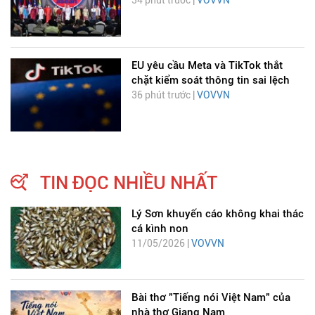
34 phút trước |
VOVVN
EU yêu cầu Meta và TikTok thắt
chặt kiểm soát thông tin sai lệch
36 phút trước |
VOVVN
TIN ĐỌC NHIỀU NHẤT
Lý Sơn khuyến cáo không khai thác
cá kình non
11/05/2026 |
VOVVN
Bài thơ "Tiếng nói Việt Nam" của
nhà thơ Giang Nam