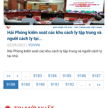
Hải Phòng kiểm soát các khu cách ly tập trung và
người cách ly tại...
02/05/2021 |
VOVVN
Hải Phòng kiểm soát các khu cách ly tập trung và người cách ly
tại nhà
««
«
…
9183
9184
9185
9186
9187
9188
9189
9190
9191
9192
…
»
»»