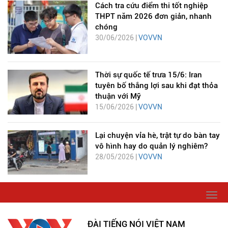
Cách tra cứu điểm thi tốt nghiệp
THPT năm 2026 đơn giản, nhanh
chóng
30/06/2026 |
VOVVN
Thời sự quốc tế trưa 15/6: Iran
tuyên bố thắng lợi sau khi đạt thỏa
thuận với Mỹ
15/06/2026 |
VOVVN
Lại chuyện vỉa hè, trật tự do bàn tay
vô hình hay do quản lý nghiêm?
28/05/2026 |
VOVVN
Togg
navi
ĐÀI TIẾNG NÓI VIỆT NAM