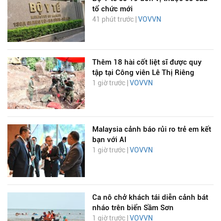
tổ chức mới
41 phút trước |
VOVVN
Thêm 18 hài cốt liệt sĩ được quy
tập tại Công viên Lê Thị Riêng
1 giờ trước |
VOVVN
Malaysia cảnh báo rủi ro trẻ em kết
bạn với AI
1 giờ trước |
VOVVN
Ca nô chở khách tái diễn cảnh bát
nháo trên biển Sầm Sơn
1 giờ trước |
VOVVN