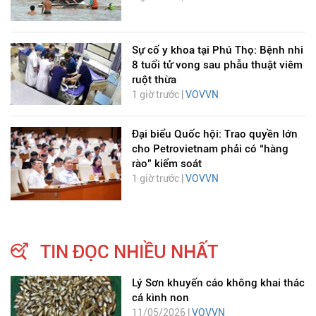
Sự cố y khoa tại Phú Thọ: Bệnh nhi
8 tuổi tử vong sau phẫu thuật viêm
ruột thừa
1 giờ trước |
VOVVN
Đại biểu Quốc hội: Trao quyền lớn
cho Petrovietnam phải có “hàng
rào” kiểm soát
1 giờ trước |
VOVVN
TIN ĐỌC NHIỀU NHẤT
Lý Sơn khuyến cáo không khai thác
cá kình non
11/05/2026 |
VOVVN