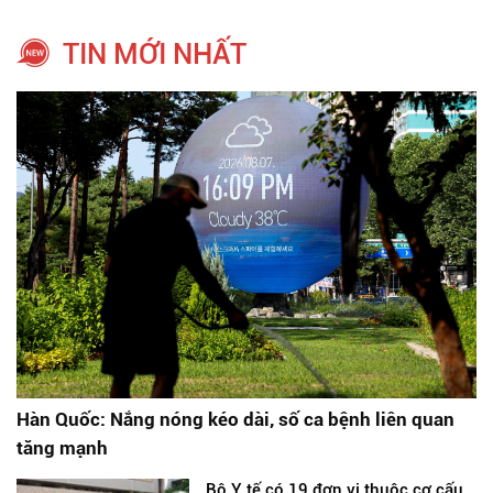
TIN MỚI NHẤT
Hàn Quốc: Nắng nóng kéo dài, số ca bệnh liên quan
tăng mạnh
Bộ Y tế có 19 đơn vị thuộc cơ cấu