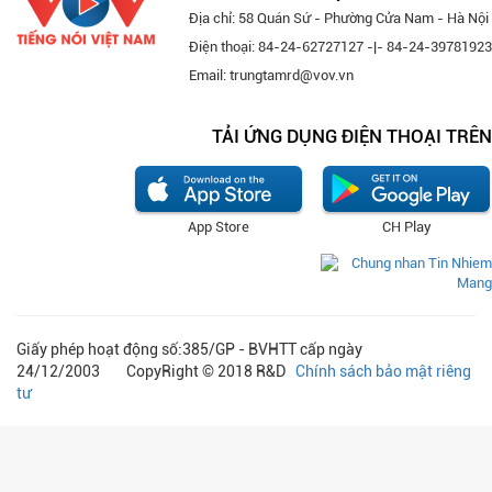
Địa chỉ: 58 Quán Sứ - Phường Cửa Nam - Hà Nội
Điện thoại: 84-24-62727127 -|- 84-24-39781923
Email: trungtamrd@vov.vn
TẢI ỨNG DỤNG ĐIỆN THOẠI TRÊN
App Store
CH Play
Giấy phép hoạt động số:385/GP - BVHTT cấp ngày
24/12/2003 CopyRight © 2018 R&D
Chính sách bảo mật riêng
tư