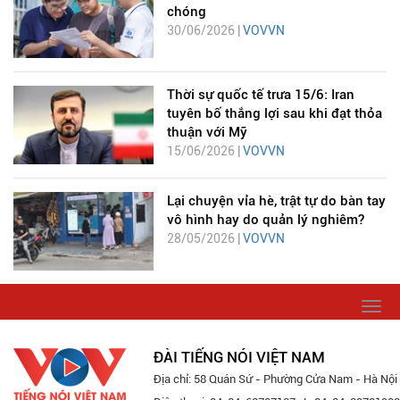
chóng
30/06/2026 |
VOVVN
Thời sự quốc tế trưa 15/6: Iran
tuyên bố thắng lợi sau khi đạt thỏa
thuận với Mỹ
15/06/2026 |
VOVVN
Lại chuyện vỉa hè, trật tự do bàn tay
vô hình hay do quản lý nghiêm?
28/05/2026 |
VOVVN
Togg
navi
ĐÀI TIẾNG NÓI VIỆT NAM
Địa chỉ: 58 Quán Sứ - Phường Cửa Nam - Hà Nội