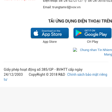
Điện thoại: 84-24-62727127 -|- 84-24-39781923
Email: trungtamrd@vov.vn
TẢI ỨNG DỤNG ĐIỆN THOẠI TRÊN
App Store
CH Play
Giấy phép hoạt động số:385/GP - BVHTT cấp ngày
24/12/2003 CopyRight © 2018 R&D
Chính sách bảo mật riêng
tư