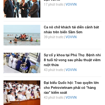
17 phút trước |
VOVVN
Ca nô chở khách tái diễn cảnh bát
nháo trên biển Sầm Sơn
39 phút trước |
VOVVN
Sự cố y khoa tại Phú Thọ: Bệnh nhi
8 tuổi tử vong sau phẫu thuật viêm
ruột thừa
43 phút trước |
VOVVN
Đại biểu Quốc hội: Trao quyền lớn
cho Petrovietnam phải có “hàng
rào” kiểm soát
43 phút trước |
VOVVN