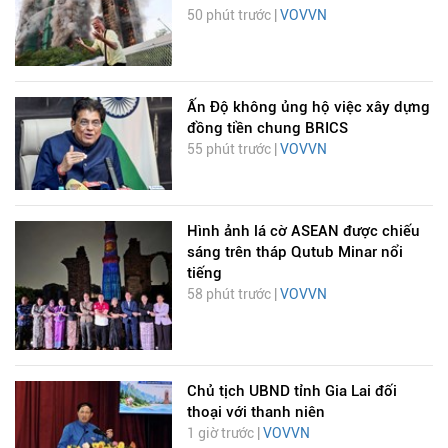
50 phút trước |
VOVVN
Ấn Độ không ủng hộ việc xây dựng
đồng tiền chung BRICS
55 phút trước |
VOVVN
Hình ảnh lá cờ ASEAN được chiếu
sáng trên tháp Qutub Minar nổi
tiếng
58 phút trước |
VOVVN
Chủ tịch UBND tỉnh Gia Lai đối
thoại với thanh niên
1 giờ trước |
VOVVN