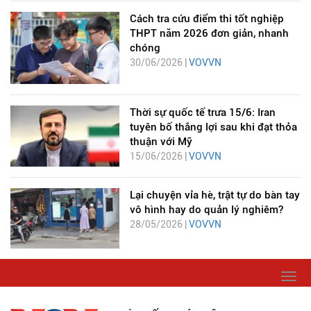
Cách tra cứu điểm thi tốt nghiệp
THPT năm 2026 đơn giản, nhanh
chóng
30/06/2026 |
VOVVN
Thời sự quốc tế trưa 15/6: Iran
tuyên bố thắng lợi sau khi đạt thỏa
thuận với Mỹ
15/06/2026 |
VOVVN
Lại chuyện vỉa hè, trật tự do bàn tay
vô hình hay do quản lý nghiêm?
28/05/2026 |
VOVVN
Togg
navi