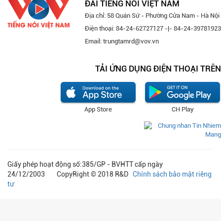
ĐÀI TIẾNG NÓI VIỆT NAM
Địa chỉ: 58 Quán Sứ - Phường Cửa Nam - Hà Nội
Điện thoại: 84-24-62727127 -|- 84-24-39781923
Email: trungtamrd@vov.vn
TẢI ỨNG DỤNG ĐIỆN THOẠI TRÊN
App Store
CH Play
Giấy phép hoạt động số:385/GP - BVHTT cấp ngày
24/12/2003 CopyRight © 2018 R&D
Chính sách bảo mật riêng
tư