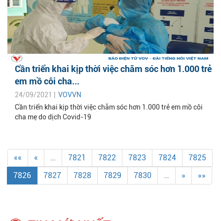
Cần triển khai kịp thời việc chăm sóc hơn 1.000 trẻ
em mồ côi cha...
24/09/2021 |
VOVVN
Cần triển khai kịp thời việc chăm sóc hơn 1.000 trẻ em mồ côi
cha mẹ do dịch Covid-19
««
«
…
7821
7822
7823
7824
7825
7826
7827
7828
7829
7830
…
»
»»