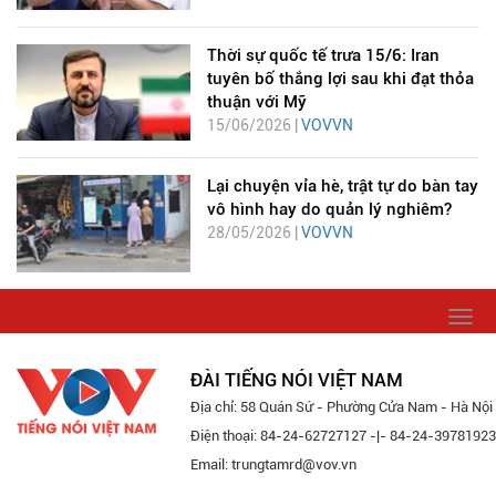
Thời sự quốc tế trưa 15/6: Iran
tuyên bố thắng lợi sau khi đạt thỏa
thuận với Mỹ
15/06/2026 |
VOVVN
Lại chuyện vỉa hè, trật tự do bàn tay
vô hình hay do quản lý nghiêm?
28/05/2026 |
VOVVN
Togg
navi
ĐÀI TIẾNG NÓI VIỆT NAM
Địa chỉ: 58 Quán Sứ - Phường Cửa Nam - Hà Nội
Điện thoại: 84-24-62727127 -|- 84-24-39781923
Email: trungtamrd@vov.vn