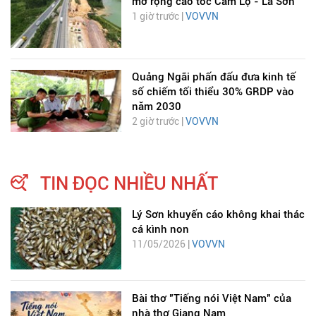
mở rộng cao tốc Cam Lộ - La Sơn
1 giờ trước |
VOVVN
Quảng Ngãi phấn đấu đưa kinh tế
số chiếm tối thiểu 30% GRDP vào
năm 2030
2 giờ trước |
VOVVN
TIN ĐỌC NHIỀU NHẤT
Lý Sơn khuyến cáo không khai thác
cá kình non
11/05/2026 |
VOVVN
Bài thơ "Tiếng nói Việt Nam" của
nhà thơ Giang Nam