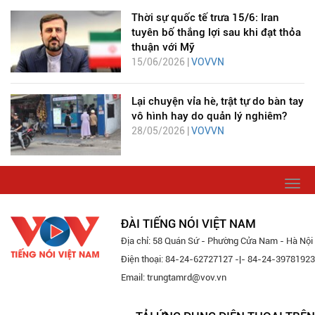
Thời sự quốc tế trưa 15/6: Iran
tuyên bố thắng lợi sau khi đạt thỏa
thuận với Mỹ
15/06/2026 |
VOVVN
Lại chuyện vỉa hè, trật tự do bàn tay
vô hình hay do quản lý nghiêm?
28/05/2026 |
VOVVN
Togg
navi
ĐÀI TIẾNG NÓI VIỆT NAM
Địa chỉ: 58 Quán Sứ - Phường Cửa Nam - Hà Nội
Điện thoại: 84-24-62727127 -|- 84-24-39781923
Email: trungtamrd@vov.vn