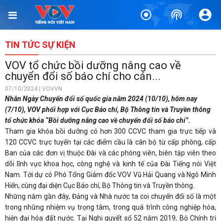
TIN TỨC SỰ KIỆN
VOV tổ chức bồi dưỡng nâng cao về
chuyển đổi số báo chí cho cán...
07/10/2024 | VOVVN
Nhân Ngày Chuyển đổi số quốc gia năm 2024 (10/10), hôm nay
(7/10), VOV phối hợp với Cục Báo chí, Bộ Thông tin và Truyền thông
tổ chức khóa “Bồi dưỡng nâng cao về chuyển đổi số báo chí”.
Tham gia khóa bồi dưỡng có hơn 300 CCVC tham gia trực tiếp và
120 CCVC trực tuyến tại các điểm cầu là cán bộ từ cấp phòng, cấp
Ban của các đơn vị thuộc Đài và các phóng viên, biên tập viên theo
dõi lĩnh vực khoa học, công nghệ và kinh tế của Đài Tiếng nói Việt
Nam. Tới dự có Phó Tổng Giám đốc VOV Vũ Hải Quang và Ngô Minh
Hiển, cùng đại diện Cục Báo chí, Bộ Thông tin và Truyền thông.
Những năm gần đây, Đảng và Nhà nước ta coi chuyển đổi số là một
trong những nhiệm vụ trọng tâm, trong quá trình công nghiệp hóa,
hiện đại hóa đất nước. Tại Nghị quyết số 52 năm 2019, Bộ Chính trị