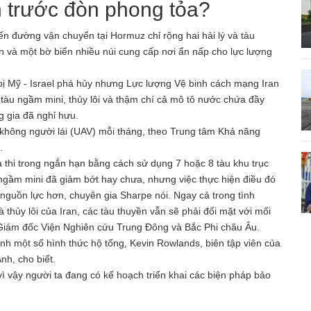
n trước đòn phong tỏa?
yến đường vận chuyển tại Hormuz chỉ rộng hai hải lý và tàu
an và một bờ biển nhiều núi cung cấp nơi ẩn nấp cho lực lượng
bị Mỹ - Israel phá hủy nhưng Lực lượng Vệ binh cách mạng Iran
 tàu ngầm mini, thủy lôi và thậm chí cả mô tô nước chứa đầy
 gia đã nghỉ hưu.
không người lái (UAV) mỗi tháng, theo Trung tâm Khả năng
.
 thi trong ngắn hạn bằng cách sử dụng 7 hoặc 8 tàu ​​khu trục
u ngầm mini đã giảm bớt hay chưa, nhưng việc thực hiện điều đó
 nguồn lực hơn, chuyên gia Sharpe nói. Ngay cả trong tình
thủy lôi của Iran, các tàu thuyền vẫn sẽ phải đối mặt với mối
 Giám đốc Viện Nghiên cứu Trung Đông và Bắc Phi châu Âu.
hành một số hình thức hộ tống, Kevin Rowlands, biên tập viên của
nh, cho biết.
ì vậy người ta đang có kế hoạch triển khai các biện pháp bảo