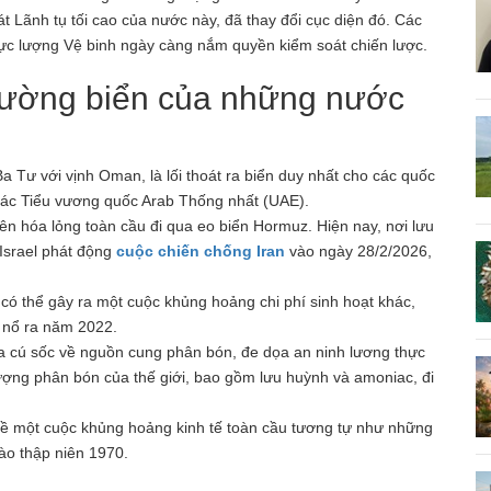
át Lãnh tụ tối cao của nước này, đã thay đổi cục diện đó. Các
 Lực lượng Vệ binh ngày càng nắm quyền kiểm soát chiến lược.
đường biển của những nước
a Tư với vịnh Oman, là lối thoát ra biển duy nhất cho các quốc
à Các Tiểu vương quốc Arab Thống nhất (UAE).
ên hóa lỏng toàn cầu đi qua eo biển Hormuz. Hiện nay, nơi lưu
 Israel phát động
cuộc chiến chống Iran
vào ngày 28/2/2026,
 có thể gây ra một cuộc khủng hoảng chi phí sinh hoạt khác,
e nổ ra năm 2022.
ra cú sốc về nguồn cung phân bón, đe dọa an ninh lương thực
ượng phân bón của thế giới, bao gồm lưu huỳnh và amoniac, đi
i về một cuộc khủng hoảng kinh tế toàn cầu tương tự như những
o thập niên 1970.