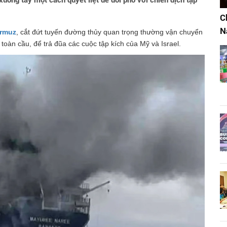
 xuống tay một cách quyết liệt để đối phó với chiến dịch tập
C
N
ormuz
, cắt đứt tuyến đường thủy quan trọng thường vận chuyển
toàn cầu, để trả đũa các cuộc tập kích của Mỹ và Israel.