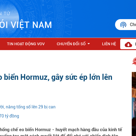
N TỬ
ÓI VIỆT NAM
Ch
TIN HOẠT ĐỘNG VOV
CHUYỂN ĐỔI SỐ
LIÊN HỆ
...
o biển Hormuz, gây sức ép lớn lên
ời, nâng tổng số lên 29 bị can
70 tỷ đồng
 khống chế eo biển Hormuz - huyết mạch hàng đầu của kinh tế