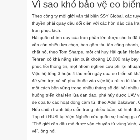
Vì sao khó bảo vệ eo biể
Theo công ty môi giới vận tải biển SSY Global, các tu
thuyền phải quay đầu đối diện với các hòn đảo của Ir
Iran phục kích.
Hải quân chính quy của Iran phần lớn được cho là đã 
vẫn còn nhiều lựa chọn, bao gồm tàu ​​tấn công nhanh,
chất nổ, theo Tom Sharpe, một chỉ huy Hải quân Hoàng
Tehran có khả năng sản xuất khoảng 10.000 máy bay 
phục hồi thông tin, một nhóm nghiên cứu phi lợi nhuận
Việc hộ tống 3 hoặc 4 tàu mỗi ngày qua eo biển sẽ khả
để yểm trợ, và sẽ phụ thuộc vào việc liệu rủi ro từ tà
một cách bền vững trong nhiều tháng sẽ đòi hỏi nhiều
huống triển khai tên lửa đạn đạo, phá hủy được UAV và 
đe dọa từ các hoạt động cảm tử, theo Adel Bakawan,
Nếu chiến tranh tiếp diễn trong nhiều tuần, sẽ hình t
Tạp chí RUSI tại Viện Nghiên cứu quân sự hoàng gia A
“Thế giới cần dầu mỏ được vận chuyển từ vùng Vịnh, v
vệ”, ông nói.