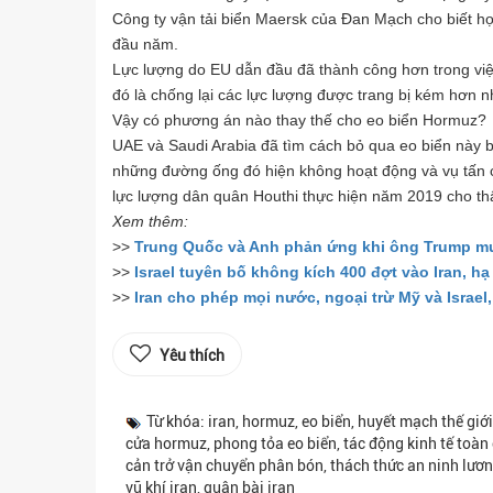
Công ty vận tải biển Maersk của Đan Mạch cho biết họ
đầu năm.
Lực lượng do EU dẫn đầu đã thành công hơn trong việ
đó là chống lại các lực lượng được trang bị kém hơn 
Vậy có phương án nào thay thế cho eo biển Hormuz?
UAE và Saudi Arabia đã tìm cách bỏ qua eo biển này
những đường ống đó hiện không hoạt động và vụ tấn 
lực lượng dân quân Houthi thực hiện năm 2019 cho th
Xem thêm:
>>
Trung Quốc và Anh phản ứng khi ông Trump mu
>>
Israel tuyên bố không kích 400 đợt vào Iran, h
>>
Iran cho phép mọi nước, ngoại trừ Mỹ và Israel
Yêu thích
Từ khóa: iran, hormuz, eo biển, huyết mạch thế giớ
cửa hormuz, phong tỏa eo biển, tác động kinh tế toàn
cản trở vận chuyển phân bón, thách thức an ninh lương th
vũ khí iran, quân bài iran