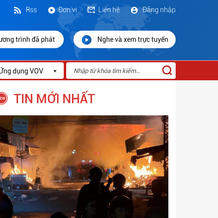
Rss
Đơn vị
Liên hệ
Đăng nhập
ương trình đã phát
Nghe và xem trực tuyến
Ứng dụng VOV
TIN MỚI NHẤT