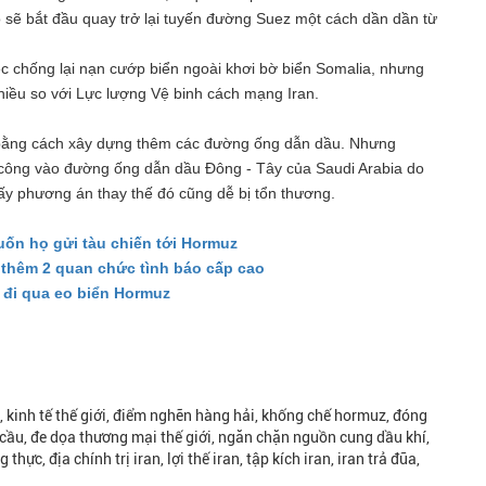
 sẽ bắt đầu quay trở lại tuyến đường Suez một cách dần dần từ
c chống lại nạn cướp biển ngoài khơi bờ biển Somalia, nhưng
nhiều so với Lực lượng Vệ binh cách mạng Iran.
 bằng cách xây dựng thêm các đường ống dẫn dầu. Nhưng
công vào đường ống dẫn dầu Đông - Tây của Saudi Arabia do
ấy phương án thay thế đó cũng dễ bị tổn thương.
ốn họ gửi tàu chiến tới Hormuz
ạ thêm 2 quan chức tình báo cấp cao
, đi qua eo biển Hormuz
i, kinh tế thế giới, điểm nghẽn hàng hải, khống chế hormuz, đóng
 cầu, đe dọa thương mại thế giới, ngăn chặn nguồn cung dầu khí,
ực, địa chính trị iran, lợi thế iran, tập kích iran, iran trả đũa,