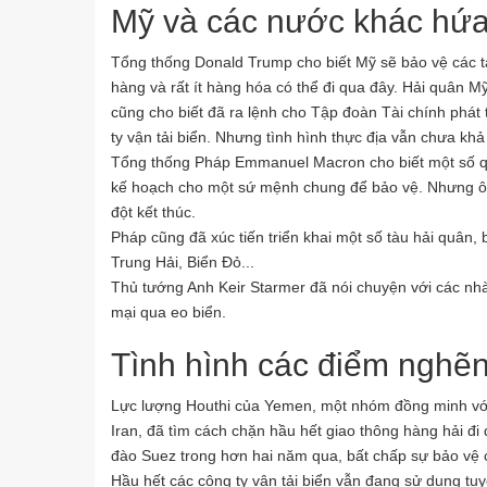
Mỹ và các nước khác hứa
Tổng thống Donald Trump cho biết Mỹ sẽ bảo vệ các t
hàng và rất ít hàng hóa có thể đi qua đây. Hải quân M
cũng cho biết đã ra lệnh cho Tập đoàn Tài chính phá
ty vận tải biển. Nhưng tình hình thực địa vẫn chưa khả
Tổng thống Pháp Emmanuel Macron cho biết một số qu
kế hoạch cho một sứ mệnh chung để bảo vệ. Nhưng ông
đột kết thúc.
Pháp cũng đã xúc tiến triển khai một số tàu hải quân
Trung Hải, Biển Đỏ...
Thủ tướng Anh Keir Starmer đã nói chuyện với các nhà 
mại qua eo biển.
Tình hình các điểm nghẽ
Lực lượng Houthi của Yemen, một nhóm đồng minh với
Iran, đã tìm cách chặn hầu hết giao thông hàng hải đ
đào Suez trong hơn hai năm qua, bất chấp sự bảo vệ 
Hầu hết các công ty vận tải biển vẫn đang sử dụng tu