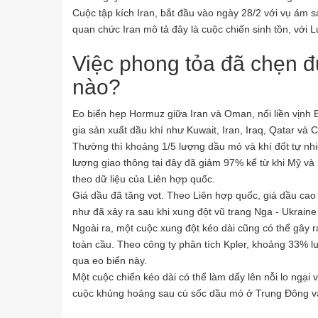
Cuộc tập kích Iran, bắt đầu vào ngày 28/2 với vụ ám s
quan chức Iran mô tả đây là cuộc chiến sinh tồn, với
Việc phong tỏa đã chẹn 
nào?
Eo biển hẹp Hormuz giữa Iran và Oman, nối liền vịnh B
gia sản xuất dầu khí như Kuwait, Iran, Iraq, Qatar v
Thường thì khoảng 1/5 lượng dầu mỏ và khí đốt tự nhi
lượng giao thông tại đây đã giảm 97% kể từ khi Mỹ và
theo dữ liệu của Liên hợp quốc.
Giá dầu đã tăng vọt. Theo Liên hợp quốc, giá dầu cao
như đã xảy ra sau khi xung đột vũ trang Nga - Ukrain
Ngoài ra, một cuộc xung đột kéo dài cũng có thể gây 
toàn cầu. Theo công ty phân tích Kpler, khoảng 33% l
qua eo biển này.
Một cuộc chiến kéo dài có thể làm dấy lên nỗi lo ngạ
cuộc khủng hoảng sau cú sốc dầu mỏ ở Trung Đông và