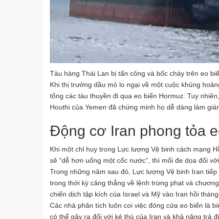
Tàu hàng Thái Lan bị tấn công và bốc cháy trên eo bi
Khi thị trường dầu mỏ lo ngại về một cuộc khủng hoản
tống các tàu thuyền đi qua eo biển Hormuz. Tuy nhiên
Houthi của Yemen đã chứng minh họ dễ dàng làm gián
Động cơ Iran phong tỏa e
Khi một chỉ huy trong Lực lượng Vệ binh cách mạng Hồ
sẽ “dễ hơn uống một cốc nước”, thì mối đe dọa đối với
Trong những năm sau đó, Lực lượng Vệ binh Iran tiếp
trong thời kỳ căng thẳng về lệnh trừng phạt và chươn
chiến dịch tập kích của Israel và Mỹ vào Iran hồi thán
Các nhà phân tích luôn coi việc đóng cửa eo biển là b
có thể gây ra đối với kẻ thù của Iran và khả năng tr