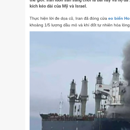
thế giới. Iran luôn sẵn sàng chơi lá bài này và họ đã
kích kéo dài của Mỹ và Israel.
Thực hiện lời đe dọa cũ, Iran đã đóng cửa
eo biển H
khoảng 1/5 lượng dầu mỏ và khí đốt tự nhiên hóa lỏng 