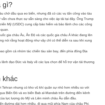
 gì?
àu chở dầu qua eo biển, nhưng đã có các vụ tấn công vào tàu
ỹ vẫn chưa thực sự sẵn sàng cho việc áp tải tại đây. Ông Trump
t triển Mỹ (USDC) cung cấp bảo hiểm và bảo lãnh cho các công
 quan.
ốc gia châu Âu, Ấn Độ và các quốc gia châu Á khác đang lên
 nói rằng hoạt động như vậy chỉ có thể diễn ra sau khi xung
, bao gồm cả nhóm tác chiến tàu sân bay, đến phía đông Địa
lãnh đạo Đức và Italy về các lựa chọn để hỗ trợ vận tải thương
n khác
 Tehran nhưng có kho vũ khí quân sự nhỏ hơn nhiều so với
i qua Biển Đỏ và eo biển Bab al-Mandab trên đường đến kênh
của lực lượng do Mỹ và Liên minh châu Âu dẫn đầu.
yến đường dài hơn nhiều, đi qua mũi phía Nam của châu Phi.