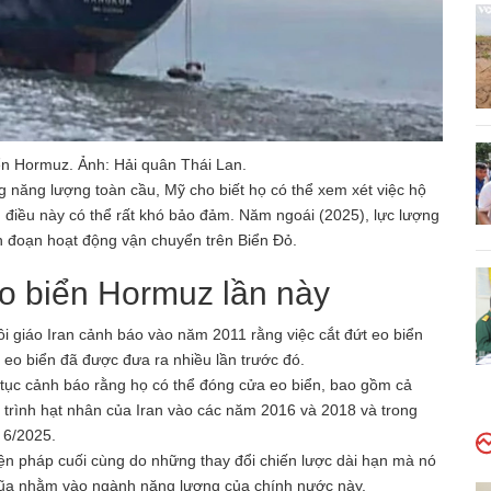
ển Hormuz. Ảnh: Hải quân Thái Lan.
g năng lượng toàn cầu, Mỹ cho biết họ có thể xem xét việc hộ
, điều này có thể rất khó bảo đảm. Năm ngoái (2025), lực lượng
 đoạn hoạt động vận chuyển trên Biển Đỏ.
o biển Hormuz lần này
i giáo Iran cảnh báo vào năm 2011 rằng việc cắt đứt eo biển
 eo biển đã được đưa ra nhiều lần trước đó.
 tục cảnh báo rằng họ có thể đóng cửa eo biển, bao gồm cả
g trình hạt nhân của Iran vào các năm 2016 và 2018 và trong
g 6/2025.
iện pháp cuối cùng do những thay đổi chiến lược dài hạn mà nó
ả đũa nhằm vào ngành năng lượng của chính nước này.