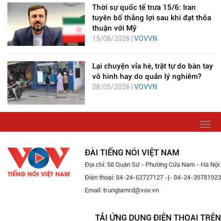
Thời sự quốc tế trưa 15/6: Iran
tuyên bố thắng lợi sau khi đạt thỏa
thuận với Mỹ
15/06/2026 |
VOVVN
Lại chuyện vỉa hè, trật tự do bàn tay
vô hình hay do quản lý nghiêm?
28/05/2026 |
VOVVN
Togg
navi
ĐÀI TIẾNG NÓI VIỆT NAM
Địa chỉ: 58 Quán Sứ - Phường Cửa Nam - Hà Nội
Điện thoại: 84-24-62727127 -|- 84-24-39781923
Email: trungtamrd@vov.vn
TẢI ỨNG DỤNG ĐIỆN THOẠI TRÊN