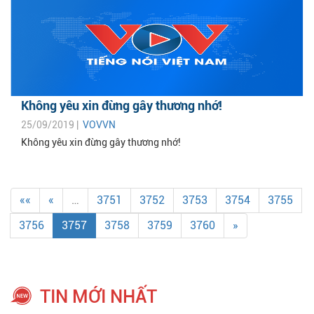
Không yêu xin đừng gây thương nhớ!
25/09/2019 |
VOVVN
Không yêu xin đừng gây thương nhớ!
««
«
…
3751
3752
3753
3754
3755
3756
3757
3758
3759
3760
»
TIN MỚI NHẤT