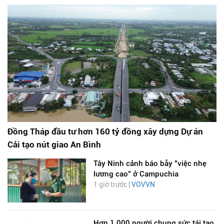
Đồng Tháp đầu tư hơn 160 tỷ đồng xây dựng Dự án
Cải tạo nút giao An Bình
Tây Ninh cảnh báo bẫy "việc nhẹ
lương cao" ở Campuchia
1 giờ trước |
VOVVN
Hơn 1.000 người chung sức tái tạo