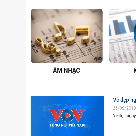
T NAM
ÂM NHẠC
Vẻ đẹp ng
25/09/2019
Vẻ đẹp ngày