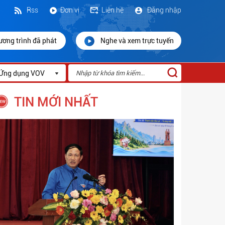
Rss
Đơn vị
Liên hệ
Đăng nhập
ương trình đã phát
Nghe và xem trực tuyến
Ứng dụng VOV
TIN MỚI NHẤT