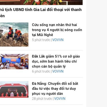
hủ tịch UBND tỉnh Gia Lai đối thoại với thanh
iên
Cứu sống nạn nhân thứ hai
trong vụ 4 người bị sóng cuốn
tại Mũi Nghê
5 phút trước |
VOVVN
ỊCH VIÊM PHỔI COVID-
HÁT LÊN VIỆT NAM
Đắk Lắk giảm 51% cơ sở giáo
19
dục, sớm ban hành tiêu chí
chọn cán bộ quản lý
6 phút trước |
VOVVN
Đà Nẵng: Chuyển đổi số bắt
đầu từ việc thay đổi tư duy
phục vụ người dân
28 phút trước |
VOVVN