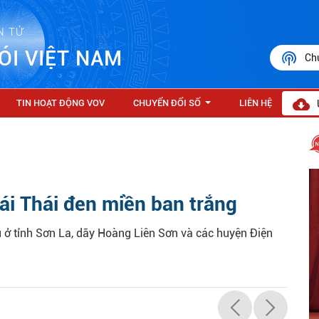
N TỬ
ÓI VIỆT NAM
Ch
TIN HOẠT ĐỘNG VOV
CHUYỂN ĐỔI SỐ
LIÊN HỆ
...
ái Thái đen miền ban trắng
u ở tỉnh Sơn La, dãy Hoàng Liên Sơn và các huyện Điện