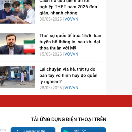
Cách tra cứu điểm thi tốt
nghiệp THPT năm 2026 đơn
giản, nhanh chóng
30/06/2026 |
VOVVN
Thời sự quốc tế trưa 15/6: Iran
tuyên bố thắng lợi sau khi đạt
thỏa thuận với Mỹ
15/06/2026 |
VOVVN
Lại chuyện vỉa hè, trật tự do
bàn tay vô hình hay do quản
lý nghiêm?
28/05/2026 |
VOVVN
TẢI ỨNG DỤNG ĐIỆN THOẠI TRÊN