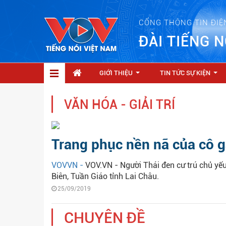
CỔNG THÔNG TIN ĐIỆ
ĐÀI TIẾNG N
GIỚI THIỆU
TIN TỨC SỰ KIỆN
...
...
VĂN HÓA - GIẢI TRÍ
Trang phục nền nã của cô g
VOVVN -
VOV.VN - Người Thái đen cư trú chủ yế
Biên, Tuần Giáo tỉnh Lai Châu.
25/09/2019
CHUYÊN ĐỀ