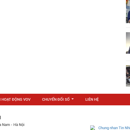
N HOẠT ĐỘNG VOV
CHUYỂN ĐỔI SỐ
LIÊN HỆ
...
M
a Nam - Hà Nội