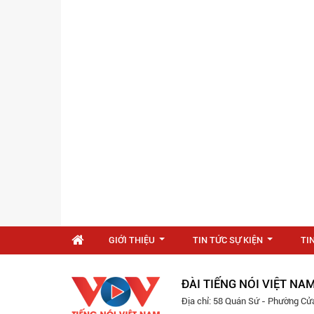
GIỚI THIỆU
TIN TỨC SỰ KIỆN
TI
...
...
ĐÀI TIẾNG NÓI VIỆT NA
Địa chỉ: 58 Quán Sứ - Phường Cử