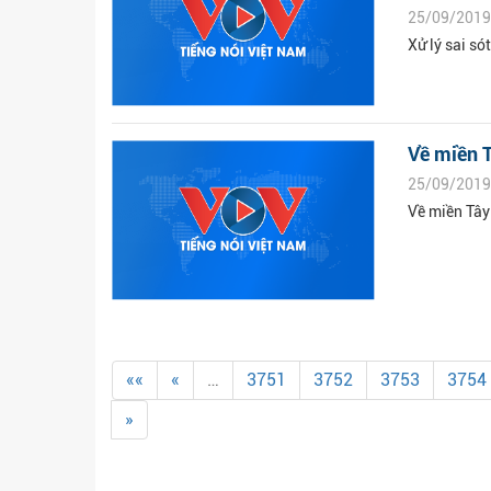
25/09/2019
Xử lý sai só
Về miền T
25/09/2019
Về miền Tây
««
«
…
3751
3752
3753
3754
»