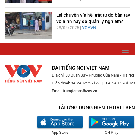
Lại chuyện vỉa hè, trật tự do bàn tay
vô hình hay do quản lý nghiêm?
28/05/2026 |
VOVVN
Togg
navi
ĐÀI TIẾNG NÓI VIỆT NAM
Địa chỉ: 58 Quán Sứ - Phường Cửa Nam - Hà Nội
Điện thoại: 84-24-62727127 -|- 84-24-39781923
Email: trungtamrd@vov.vn
TẢI ỨNG DỤNG ĐIỆN THOẠI TRÊN
App Store
CH Play