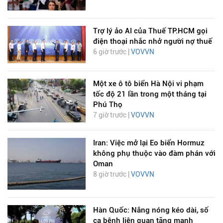
Trợ lý ảo AI của Thuế TP.HCM gọi
điện thoại nhắc nhở người nợ thuế
6 giờ trước |
VOVVN
Một xe ô tô biển Hà Nội vi phạm
tốc độ 21 lần trong một tháng tại
Phú Thọ
7 giờ trước |
VOVVN
Iran: Việc mở lại Eo biển Hormuz
không phụ thuộc vào đàm phán với
Oman
8 giờ trước |
VOVVN
Hàn Quốc: Nắng nóng kéo dài, số
ca bệnh liên quan tăng mạnh