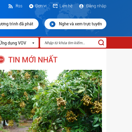
Rss
Đơn vị
Liên hệ
Đăng nhập
ương trình đã phát
Nghe và xem trực tuyến
Ứng dụng VOV
TIN MỚI NHẤT