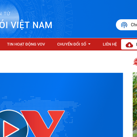
N TỬ
ÓI VIỆT NAM
Ch
TIN HOẠT ĐỘNG VOV
CHUYỂN ĐỔI SỐ
LIÊN HỆ
...