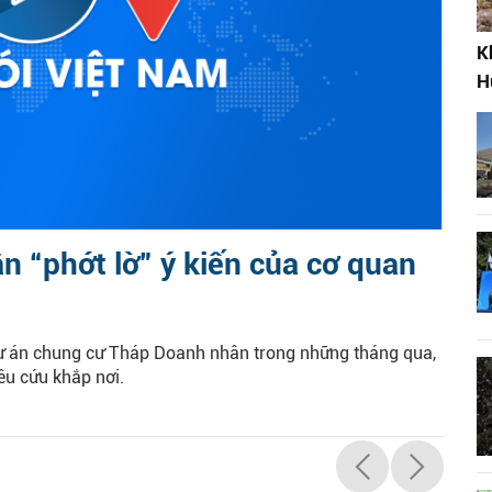
K
H
 “phớt lờ” ý kiến của cơ quan
dự án chung cư Tháp Doanh nhân trong những tháng qua,
êu cứu khắp nơi.