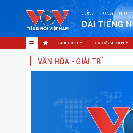
CỔNG THÔNG TIN ĐIỆ
ĐÀI TIẾNG N
GIỚI THIỆU
TIN TỨC SỰ KIỆN
...
...
VĂN HÓA - GIẢI TRÍ