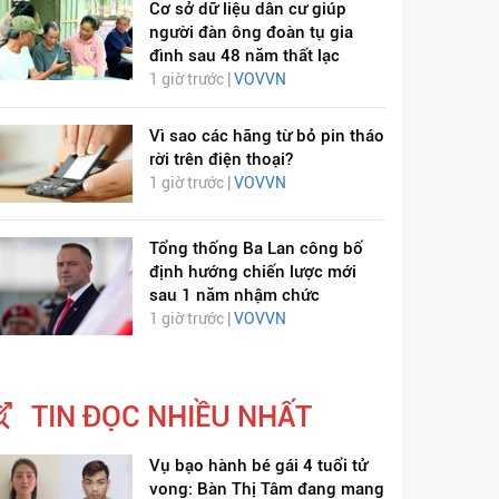
Cơ sở dữ liệu dân cư giúp
người đàn ông đoàn tụ gia
đình sau 48 năm thất lạc
1 giờ trước |
VOVVN
Vì sao các hãng từ bỏ pin tháo
rời trên điện thoại?
1 giờ trước |
VOVVN
ỊCH VIÊM PHỔI COVID-
HÁT LÊN VIỆT NAM
Tổng thống Ba Lan công bố
định hướng chiến lược mới
19
sau 1 năm nhậm chức
1 giờ trước |
VOVVN
TIN ĐỌC NHIỀU NHẤT
Vụ bạo hành bé gái 4 tuổi tử
vong: Bàn Thị Tâm đang mang