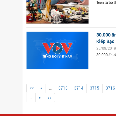
Teen từ bỏ t
30.000 ấn
Kiếp Bạc
25/09/2019
30.000 ấn s
««
«
…
3713
3714
3715
3716
…
»
»»