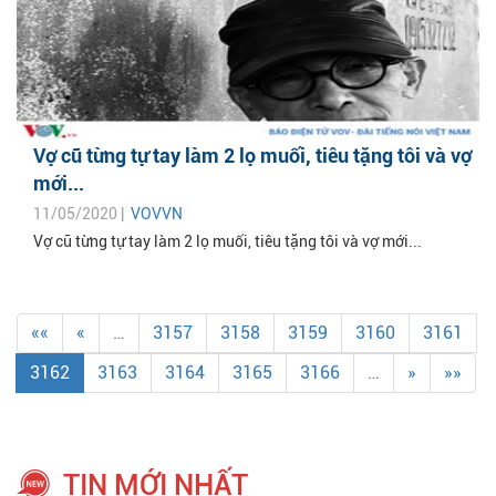
Vợ cũ từng tự tay làm 2 lọ muối, tiêu tặng tôi và vợ
mới...
11/05/2020 |
VOVVN
Vợ cũ từng tự tay làm 2 lọ muối, tiêu tặng tôi và vợ mới...
««
«
…
3157
3158
3159
3160
3161
3162
3163
3164
3165
3166
…
»
»»
TIN MỚI NHẤT