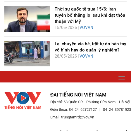
Thời sự quốc tế trưa 15/6: Iran
tuyên bố thắng lợi sau khi đạt thỏa
thuận với Mỹ
15/06/2026 |
VOVVN
Lại chuyện vỉa hè, trật tự do bàn tay
vô hình hay do quản lý nghiêm?
28/05/2026 |
VOVVN
Togg
navi
ĐÀI TIẾNG NÓI VIỆT NAM
Địa chỉ: 58 Quán Sứ - Phường Cửa Nam - Hà Nội
Điện thoại: 84-24-62727127 -|- 84-24-39781923
Email: trungtamrd@vov.vn