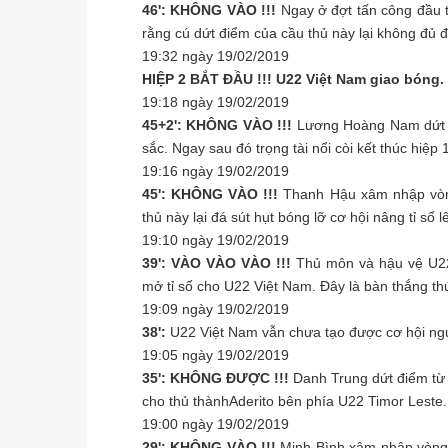
46': KHÔNG VÀO !!!
Ngay ở đợt tấn công đầu ti
rằng cú dứt điểm của cầu thủ này lại không đủ 
19:32 ngày 19/02/2019
HIỆP 2 BẮT ĐẦU !!! U22 Việt Nam giao bóng.
19:18 ngày 19/02/2019
45+2': KHÔNG VÀO !!!
Lương Hoàng Nam dứt đ
sắc. Ngay sau đó trọng tài nổi còi kết thúc hiệ
19:16 ngày 19/02/2019
45': KHÔNG VÀO !!!
Thanh Hậu xâm nhập vòn
thủ này lại đá sút hụt bóng lỡ cơ hội nâng tỉ số
19:10 ngày 19/02/2019
39': VÀO VÀO VÀO !!!
Thủ môn và hậu vệ U22
mở tỉ số cho U22 Việt Nam. Đây là bàn thắng t
19:09 ngày 19/02/2019
38':
U22 Việt Nam vẫn chưa tạo được cơ hội ng
19:05 ngày 19/02/2019
35': KHÔNG ĐƯỢC !!!
Danh Trung dứt điểm từ
cho thủ thànhAderito bên phía U22 Timor Leste.
19:00 ngày 19/02/2019
29': KHÔNG VÀO !!!
Minh Bình xâm nhập vòng 