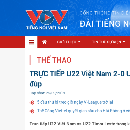
CỔNG THÔNG TIN ĐIỆ
ĐÀI TIẾNG N
GIỚI THIỆU
TIN TỨC SỰ KIỆN
...
...
THỂ THAO
TRỰC TIẾP U22 Việt Nam 2-0 U
đúp
Cập nhật: 25/09/2019
5 cầu thủ bị treo giò ngày V-League trở lại
Thể Công Viettel quyết gieo sầu cho Hải Phòng ở 
Trực tiếp U22 Việt Nam vs U22 Timor Leste trong 