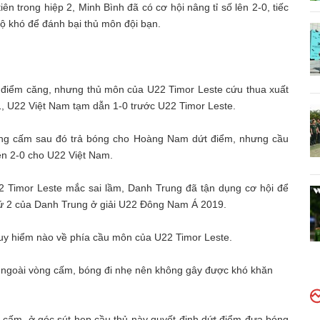
ên trong hiệp 2, Minh Bình đã có cơ hội nâng tỉ số lên 2-0, tiếc
độ khó để đánh bại thủ môn đội bạn.
iểm căng, nhưng thủ môn của U22 Timor Leste cứu thua xuất
p 1, U22 Việt Nam tạm dẫn 1-0 trước U22 Timor Leste.
g cấm sau đó trả bóng cho Hoàng Nam dứt điểm, nhưng cầu
 lên 2-0 cho U22 Việt Nam.
 Timor Leste mắc sai lầm, Danh Trung đã tận dụng cơ hội để
hứ 2 của Danh Trung ở giải U22 Đông Nam Á 2019.
uy hiểm nào về phía cầu môn của U22 Timor Leste.
 ngoài vòng cấm, bóng đi nhẹ nên không gây được khó khăn
cấm, ở góc sút hẹp cầu thủ này quyết định dứt điểm đưa bóng