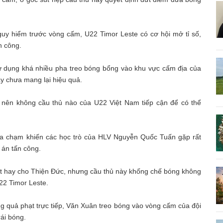
uy hiểm trước vòng cấm, U22 Timor Leste có cơ hội mở tỉ số,
h công.
ử dụng khá nhiều pha treo bóng bổng vào khu vực cấm địa của
y chưa mang lại hiệu quả.
nên không cầu thủ nào của U22 Việt Nam tiếp cận để có thể
 va chạm khiến các học trò của HLV Nguyễn Quốc Tuấn gặp rất
 án tấn công.
ất hay cho Thiện Đức, nhưng cầu thủ này khống chế bóng không
22 Timor Leste.
 quả phạt trực tiếp, Văn Xuân treo bóng vào vòng cấm của đội
ái bóng.