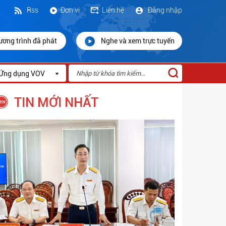
Rss
Đơn vị
Liên hệ
Đăng nhập
ương trình đã phát
Nghe và xem trực tuyến
Ứng dụng VOV
TIN MỚI NHẤT