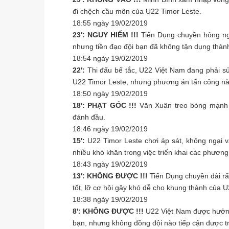
đi chệch cầu môn của U22 Timor Leste.
18:55 ngày 19/02/2019
23': NGUY HIỂM !!!
Tiến Dụng chuyền hỏng ng
nhưng tiền đạo đội bạn đã không tận dụng thàn
18:54 ngày 19/02/2019
22':
Thi đấu bế tắc, U22 Việt Nam đang phải s
U22 Timor Leste, nhưng phương án tấn công nà
18:50 ngày 19/02/2019
18': PHẠT GÓC !!!
Văn Xuân treo bóng mạnh 
đánh đầu.
18:46 ngày 19/02/2019
15':
U22 Timor Leste chơi áp sát, không ngại
nhiều khó khăn trong việc triển khai các phương
18:43 ngày 19/02/2019
13': KHÔNG ĐƯỢC !!!
Tiến Dụng chuyền dài r
tốt, lỡ cơ hội gây khó dễ cho khung thành của U
18:38 ngày 19/02/2019
8': KHÔNG ĐƯỢC !!!
U22 Việt Nam được hưởng
bạn, nhưng không đồng đội nào tiếp cận được tr