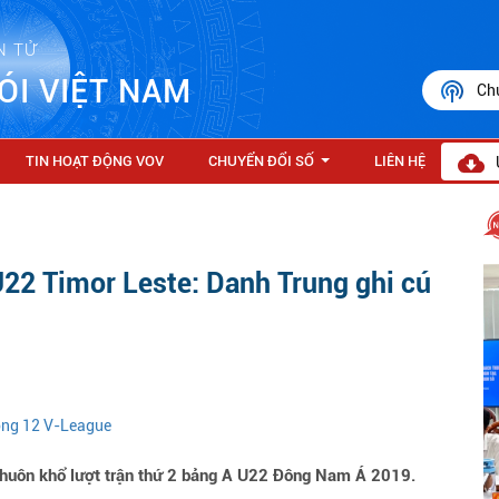
N TỬ
ÓI VIỆT NAM
Ch
TIN HOẠT ĐỘNG VOV
CHUYỂN ĐỔI SỐ
LIÊN HỆ
...
22 Timor Leste: Danh Trung ghi cú
vòng 12 V-League
khuôn khổ lượt trận thứ 2 bảng A U22 Đông Nam Á 2019.