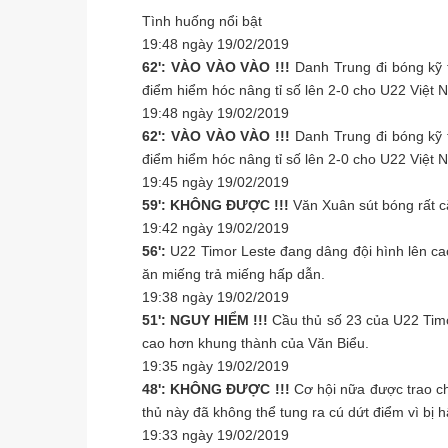
Tình huống nổi bật
19:48 ngày 19/02/2019
62': VÀO VÀO VÀO !!!
Danh Trung đi bóng kỹ 
điểm hiểm hóc nâng tỉ số lên 2-0 cho U22 Việt 
19:48 ngày 19/02/2019
62': VÀO VÀO VÀO !!!
Danh Trung đi bóng kỹ 
điểm hiểm hóc nâng tỉ số lên 2-0 cho U22 Việt 
19:45 ngày 19/02/2019
59': KHÔNG ĐƯỢC !!!
Văn Xuân sút bóng rất c
19:42 ngày 19/02/2019
56':
U22 Timor Leste đang dâng đội hình lên ca
ăn miếng trả miếng hấp dẫn.
19:38 ngày 19/02/2019
51': NGUY HIỂM !!!
Cầu thủ số 23 của U22 Timo
cao hơn khung thành của Văn Biểu.
19:35 ngày 19/02/2019
48': KHÔNG ĐƯỢC !!!
Cơ hội nữa được trao c
thủ này đã không thể tung ra cú dứt điểm vì bị h
19:33 ngày 19/02/2019