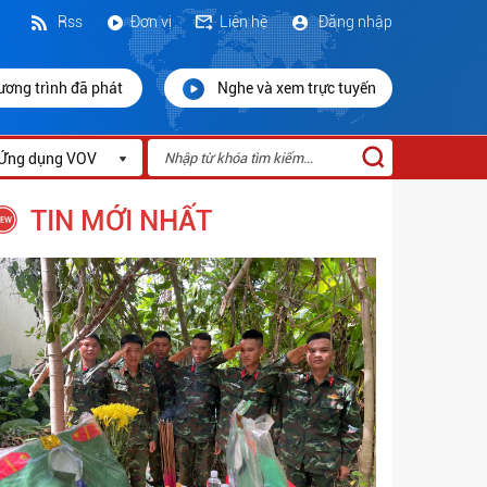
Rss
Đơn vị
Liên hệ
Đăng nhập
ương trình đã phát
Nghe và xem trực tuyến
Ứng dụng VOV
TIN MỚI NHẤT