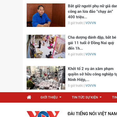
Bắt giữ người phụ nữ giả da
công an lừa đảo "chạy án"
400 triệu...
3 giờ trước |
VOVVN
Cha dượng đánh đập, bắt bé
gái 11 tuổi ở Đồng Nai quỳ
đến 1h...
4 giờ trước |
VOVVN
Khởi tố 2 vụ án xâm phạm
quyền sở hữu công nghiệp tạ
Ninh Hiệp,...
5 giờ trước |
VOVVN
GIỚI THIỆU
TIN TỨC SỰ KIỆN
TI
...
...
ĐÀI TIẾNG NÓI VIỆT NA