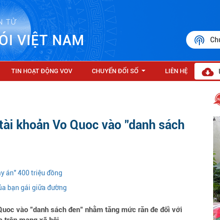
N TỬ
ÓI VIỆT NAM
Ch
TIN HOẠT ĐỘNG VOV
CHUYỂN ĐỔI SỐ
LIÊN HỆ
...
tài khoản Vo Quoc vào "danh sách
y án" 400 triệu đồng
ủa bạn gái giữa đường
Quoc vào "danh sách đen" nhằm tăng mức răn đe đối với