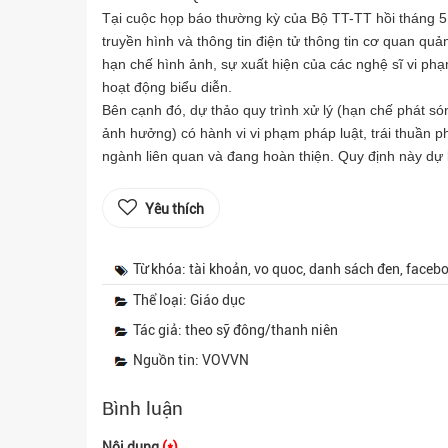
Tại cuộc họp báo thường kỳ của Bộ TT-TT hồi tháng 
truyền hình và thông tin điện tử thông tin cơ quan qu
hạn chế hình ảnh, sự xuất hiện của các nghệ sĩ vi ph
hoạt động biểu diễn.
Bên cạnh đó, dự thảo quy trình xử lý (hạn chế phát só
ảnh hưởng) có hành vi vi phạm pháp luật, trái thuần 
ngành liên quan và đang hoàn thiện. Quy định này dự 
Yêu thích
Từ khóa: tài khoản, vo quoc, danh sách đen, faceb
Thể loại: Giáo dục
Tác giả: theo sỹ đông/thanh niên
Nguồn tin: VOVVN
Bình luận
Nội dung
(*)