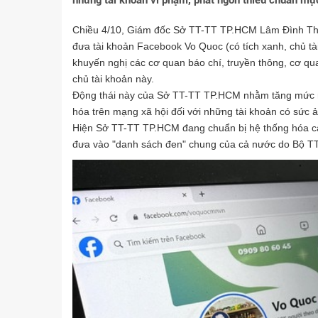
những tài khoản vi phạm, phát ngôn thiếu chuẩn mực
Chiều 4/10, Giám đốc Sở TT-TT TP.HCM Lâm Đình Thắ
đưa tài khoản Facebook Vo Quoc (có tích xanh, chủ tà
khuyến nghị các cơ quan báo chí, truyền thông, cơ qu
chủ tài khoản này.
Động thái này của Sở TT-TT TP.HCM nhằm tăng mức r
hóa trên mạng xã hội đối với những tài khoản có sức
Hiện Sở TT-TT TP.HCM đang chuẩn bị hệ thống hóa cá
đưa vào "danh sách đen" chung của cả nước do Bộ TT