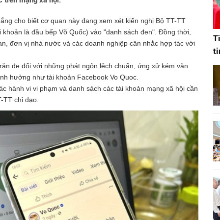
 trên mạng xã hội.
ng cho biết cơ quan này đang xem xét kiến nghị Bộ TT-TT
i khoản là đầu bếp Võ Quốc) vào "danh sách đen". Đồng thời,
T
an, đơn vị nhà nước và các doanh nghiệp cân nhắc hợp tác với
t
ăn đe đối với những phát ngôn lệch chuẩn, ứng xử kém văn
 ảnh hưởng như tài khoản Facebook Vo Quoc.
c hành vi vi phạm và danh sách các tài khoản mạng xã hội cần
-TT chỉ đạo.