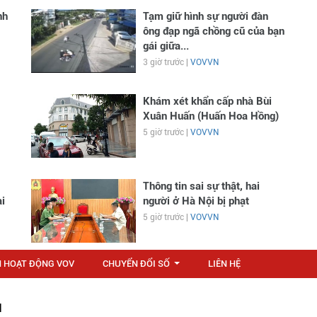
nh
Tạm giữ hình sự người đàn
ông đạp ngã chồng cũ của bạn
gái giữa...
3 giờ trước |
VOVVN
Khám xét khẩn cấp nhà Bùi
Xuân Huấn (Huấn Hoa Hồng)
5 giờ trước |
VOVVN
Thông tin sai sự thật, hai
i
người ở Hà Nội bị phạt
5 giờ trước |
VOVVN
N HOẠT ĐỘNG VOV
CHUYỂN ĐỔI SỐ
LIÊN HỆ
...
M