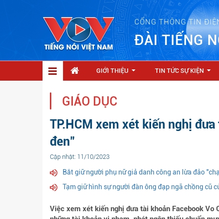
CỔNG THÔNG TIN ĐIỆ
ĐÀI TIẾNG N
GIỚI THIỆU
TIN TỨC SỰ KIỆN
...
...
GIÁO DỤC
TP.HCM xem xét kiến nghị đưa 
đen"
Cập nhật: 11/10/2023
Bắt giữ người phụ nữ giả danh công an lừa đảo "chạ
Tạm giữ hình sự người đàn ông đạp ngã chồng cũ c
Việc xem xét kiến nghị đưa tài khoản Facebook Vo 