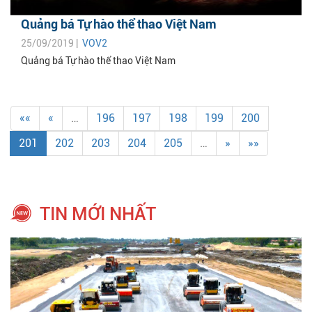
Quảng bá Tự hào thể thao Việt Nam
25/09/2019 |
VOV2
Quảng bá Tự hào thể thao Việt Nam
««
«
…
196
197
198
199
200
201
202
203
204
205
…
»
»»
TIN MỚI NHẤT