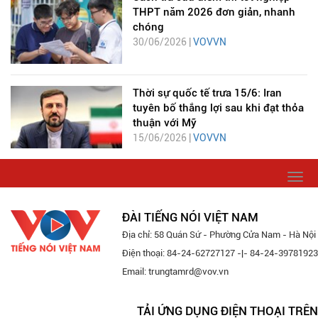
THPT năm 2026 đơn giản, nhanh
chóng
30/06/2026 |
VOVVN
Thời sự quốc tế trưa 15/6: Iran
tuyên bố thắng lợi sau khi đạt thỏa
thuận với Mỹ
15/06/2026 |
VOVVN
Togg
navi
ĐÀI TIẾNG NÓI VIỆT NAM
Địa chỉ: 58 Quán Sứ - Phường Cửa Nam - Hà Nội
Điện thoại: 84-24-62727127 -|- 84-24-39781923
Email: trungtamrd@vov.vn
TẢI ỨNG DỤNG ĐIỆN THOẠI TRÊN