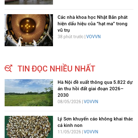
Các nhà khoa học Nhật Bản phát
hiện dấu hiệu của “hạt ma” trong
vũ trụ
38 phút trước |
VOVVN
TIN ĐỌC NHIỀU NHẤT
Hà Nội đề xuất thông qua 5.822 dự
án thu hồi đất giai đoạn 2026–
2030
08/05/2026 |
VOVVN
Lý Sơn khuyến cáo không khai thác
cá kình non
11/05/2026 |
VOVVN