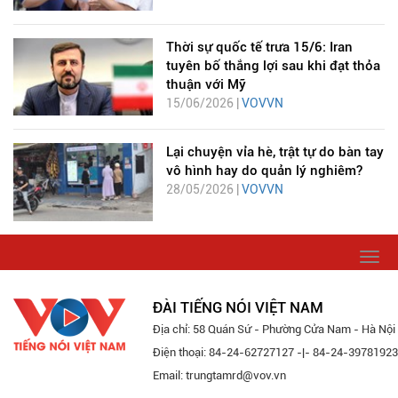
Thời sự quốc tế trưa 15/6: Iran
tuyên bố thắng lợi sau khi đạt thỏa
thuận với Mỹ
15/06/2026 |
VOVVN
Lại chuyện vỉa hè, trật tự do bàn tay
vô hình hay do quản lý nghiêm?
28/05/2026 |
VOVVN
Togg
navi
ĐÀI TIẾNG NÓI VIỆT NAM
Địa chỉ: 58 Quán Sứ - Phường Cửa Nam - Hà Nội
Điện thoại: 84-24-62727127 -|- 84-24-39781923
Email: trungtamrd@vov.vn