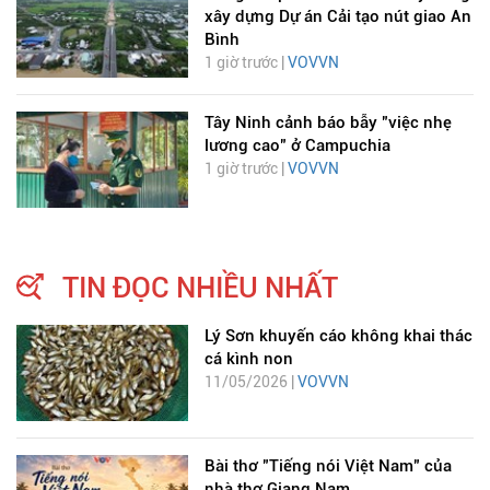
xây dựng Dự án Cải tạo nút giao An
Bình
1 giờ trước |
VOVVN
Tây Ninh cảnh báo bẫy "việc nhẹ
lương cao" ở Campuchia
1 giờ trước |
VOVVN
TIN ĐỌC NHIỀU NHẤT
Lý Sơn khuyến cáo không khai thác
cá kình non
11/05/2026 |
VOVVN
Bài thơ "Tiếng nói Việt Nam" của
nhà thơ Giang Nam