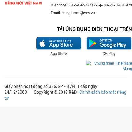
Điện thoại: 84-24-62727127 -|- 84-24-39781923
Email: trungtamrd@vov.vn
TẢI ỨNG DỤNG ĐIỆN THOẠI TRÊN
App Store
CH Play
Giấy phép hoạt động số:385/GP - BVHTT cấp ngày
24/12/2003 CopyRight © 2018 R&D
Chính sách bảo mật riêng
tư