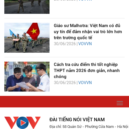
Giáo sư Malhotra: Việt Nam có đủ
uy tín để đảm nhận vai trò lớn hơn
trên trường quốc tế
30/06/2026 |
VOVVN
Cách tra cứu điểm thi tốt nghiệp
THPT năm 2026 đơn giản, nhanh
chóng
30/06/2026 |
VOVVN
Togg
navi
ĐÀI TIẾNG NÓI VIỆT NAM
Địa chỉ: 58 Quán Sứ - Phường Cửa Nam - Hà Nội