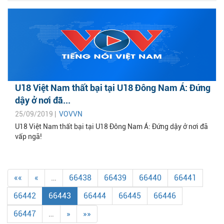
U18 Việt Nam thất bại tại U18 Đông Nam Á: Đứng
dậy ở nơi đã...
25/09/2019 |
VOVVN
U18 Việt Nam thất bại tại U18 Đông Nam Á: Đứng dậy ở nơi đã
vấp ngã!
««
«
…
66438
66439
66440
66441
66442
66443
66444
66445
66446
66447
…
»
»»