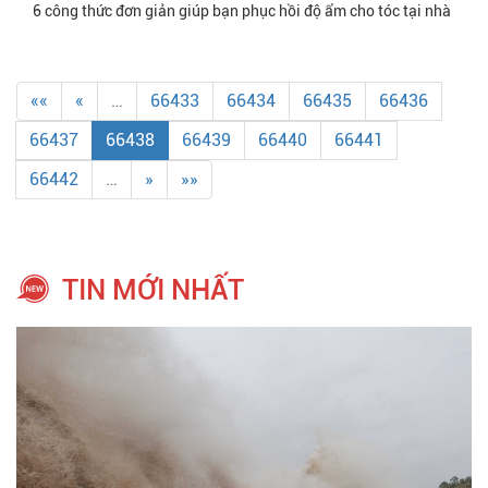
6 công thức đơn giản giúp bạn phục hồi độ ẩm cho tóc tại nhà
««
«
…
66433
66434
66435
66436
66437
66438
66439
66440
66441
66442
…
»
»»
TIN MỚI NHẤT