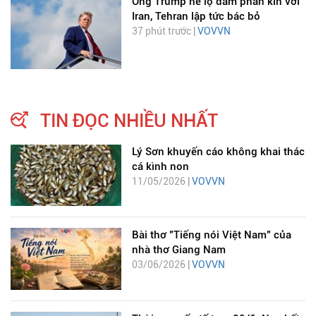
Ông Trump hé lộ đàm phán kín với
Iran, Tehran lập tức bác bỏ
37 phút trước |
VOVVN
TIN ĐỌC NHIỀU NHẤT
Lý Sơn khuyến cáo không khai thác
cá kình non
11/05/2026 |
VOVVN
Bài thơ "Tiếng nói Việt Nam" của
nhà thơ Giang Nam
03/06/2026 |
VOVVN