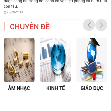
được công bố trong bối cảnh có vật liệu phóng xạ bị rò rỉ từ
con tàu.
25/09/2019
CHUYÊN ĐỀ
ÂM NHẠC
KINH TẾ
GIÁO DỤC