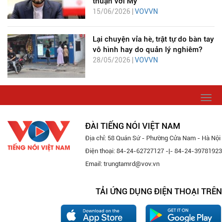
thuận với Mỹ
15/06/2026 |
VOVVN
Lại chuyện vỉa hè, trật tự do bàn tay
vô hình hay do quản lý nghiêm?
28/05/2026 |
VOVVN
Togg
navi
ĐÀI TIẾNG NÓI VIỆT NAM
Địa chỉ: 58 Quán Sứ - Phường Cửa Nam - Hà Nội
Điện thoại: 84-24-62727127 -|- 84-24-39781923
Email: trungtamrd@vov.vn
TẢI ỨNG DỤNG ĐIỆN THOẠI TRÊN