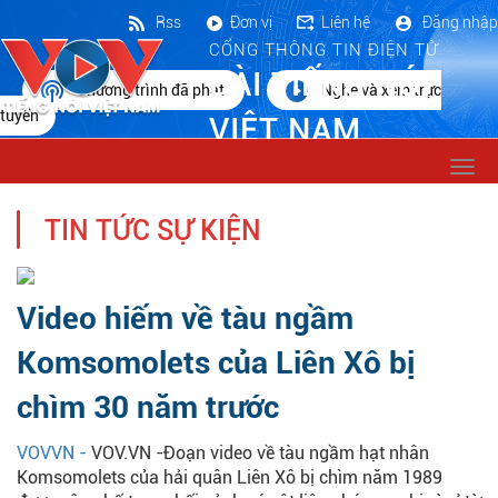
Rss
Đơn vị
Liên hệ
Đăng nhập
CỔNG THÔNG TIN ĐIỆN TỬ
ĐÀI TIẾNG NÓI
Chương trình đã phát
Nghe và xem trực
tuyến
VIỆT NAM
Togg
navi
TIN TỨC SỰ KIỆN
Video hiếm về tàu ngầm
Komsomolets của Liên Xô bị
chìm 30 năm trước
VOVVN -
VOV.VN -Đoạn video về tàu ngầm hạt nhân
Komsomolets của hải quân Liên Xô bị chìm năm 1989