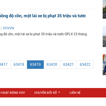
ồng độ cồn, một lái xe bị phạt 35 triệu và tước
 |
VOVVN
 độ cồn, một lái xe bị phạt 35 triệu và tước GPLX 23 tháng
3417
63418
63419
63420
63421
63422
N HOẠT ĐỘNG VOV
CHUYỂN ĐỔI SỐ
LIÊN HỆ
...