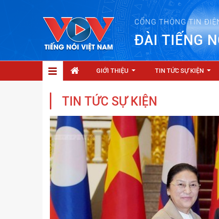
CỔNG THÔNG TIN ĐIỆ
ĐÀI TIẾNG N
GIỚI THIỆU
TIN TỨC SỰ KIỆN
...
...
TIN TỨC SỰ KIỆN