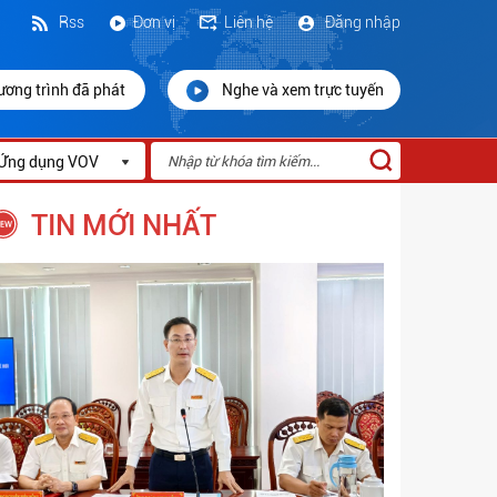
Rss
Đơn vị
Liên hệ
Đăng nhập
ương trình đã phát
Nghe và xem trực tuyến
Ứng dụng VOV
TIN MỚI NHẤT