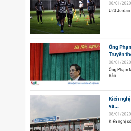
08/01/2020
U23 Jordan "
Ông Phạm 
Truyền t
08/01/2020
Ông Phạm Mi
Bản
Kiến nghị
và...
08/01/2020
Kiến nghị s