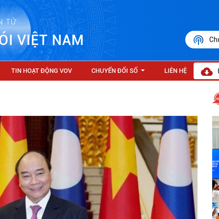
N TỬ
ÓI VIỆT NAM
Ch
TIN HOẠT ĐỘNG VOV
CHUYỂN ĐỔI SỐ
LIÊN HỆ
...