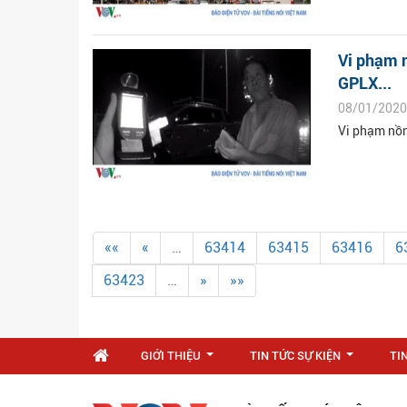
Vi phạm n
GPLX...
08/01/2020
Vi phạm nồng
««
«
…
63414
63415
63416
6
63423
…
»
»»
GIỚI THIỆU
TIN TỨC SỰ KIỆN
TI
...
...