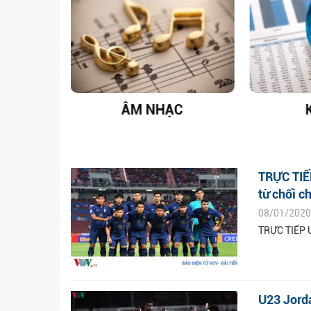
T NAM
ÂM NHẠC
TRỰC TIẾP
từ chối ch
08/01/2020
TRỰC TIẾP U
U23 Jorda