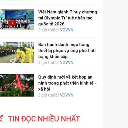
Việt Nam giành 7 huy chương
tại Olympic Trí tuệ nhân tạo
quốc tế 2026
3 giờ trước |
VOVVN
ỊCH VIÊM PHỔI COVID-
HÁT LÊN VIỆT NAM
Ban hành danh mục trang
thiết bị phục vụ ứng phó tình
19
trạng khẩn cấp
3 giờ trước |
VOVVN
Quy định mới về kết hợp an
ninh trong phát triển kinh tế -
xã hội
3 giờ trước |
VOVVN
TIN ĐỌC NHIỀU NHẤT