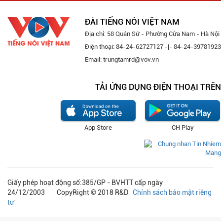
navi
ĐÀI TIẾNG NÓI VIỆT NAM
Địa chỉ: 58 Quán Sứ - Phường Cửa Nam - Hà Nội
Điện thoại: 84-24-62727127 -|- 84-24-39781923
Email: trungtamrd@vov.vn
TẢI ỨNG DỤNG ĐIỆN THOẠI TRÊN
App Store
CH Play
Giấy phép hoạt động số:385/GP - BVHTT cấp ngày
24/12/2003 CopyRight © 2018 R&D
Chính sách bảo mật riêng
tư