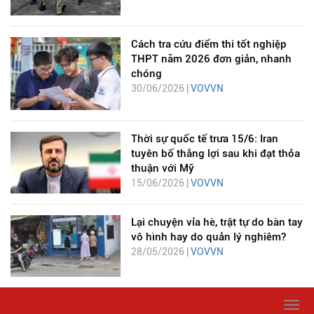
Cách tra cứu điểm thi tốt nghiệp
THPT năm 2026 đơn giản, nhanh
chóng
30/06/2026 |
VOVVN
Thời sự quốc tế trưa 15/6: Iran
tuyên bố thắng lợi sau khi đạt thỏa
thuận với Mỹ
15/06/2026 |
VOVVN
Lại chuyện vỉa hè, trật tự do bàn tay
vô hình hay do quản lý nghiêm?
28/05/2026 |
VOVVN
Togg