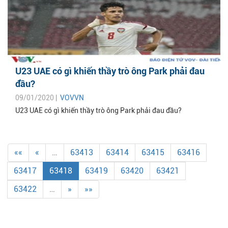
U23 UAE có gì khiến thầy trò ông Park phải đau
đầu?
09/01/2020 |
VOVVN
U23 UAE có gì khiến thầy trò ông Park phải đau đầu?
««
«
…
63413
63414
63415
63416
63417
63418
63419
63420
63421
63422
…
»
»»