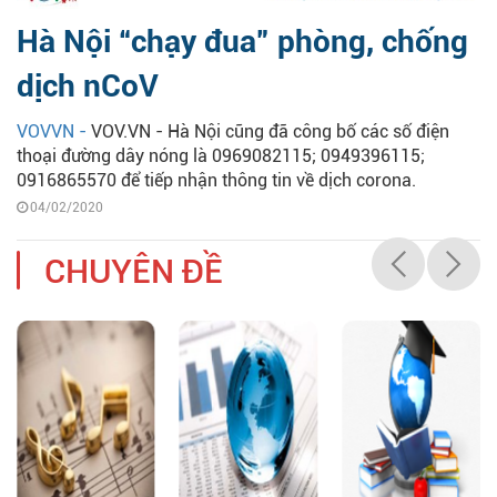
Hà Nội “chạy đua” phòng, chống
dịch nCoV
VOVVN -
VOV.VN - Hà Nội cũng đã công bố các số điện
thoại đường dây nóng là 0969082115; 0949396115;
0916865570 để tiếp nhận thông tin về dịch corona.
04/02/2020
CHUYÊN ĐỀ