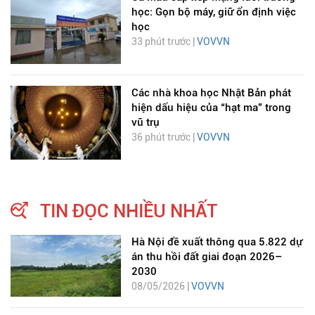
học: Gọn bộ máy, giữ ổn định việc
học
33 phút trước |
VOVVN
Các nhà khoa học Nhật Bản phát
hiện dấu hiệu của “hạt ma” trong
vũ trụ
36 phút trước |
VOVVN
TIN ĐỌC NHIỀU NHẤT
Hà Nội đề xuất thông qua 5.822 dự
án thu hồi đất giai đoạn 2026–
2030
08/05/2026 |
VOVVN