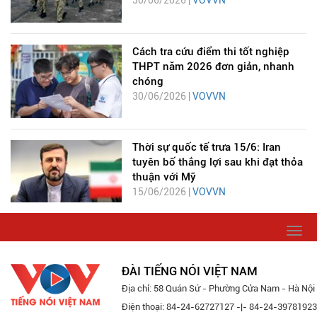
30/06/2026 |
VOVVN
Cách tra cứu điểm thi tốt nghiệp
THPT năm 2026 đơn giản, nhanh
chóng
30/06/2026 |
VOVVN
Thời sự quốc tế trưa 15/6: Iran
tuyên bố thắng lợi sau khi đạt thỏa
thuận với Mỹ
15/06/2026 |
VOVVN
Togg
navi
ĐÀI TIẾNG NÓI VIỆT NAM
Địa chỉ: 58 Quán Sứ - Phường Cửa Nam - Hà Nội
Điện thoại: 84-24-62727127 -|- 84-24-39781923