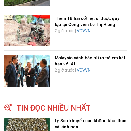
Thêm 18 hài cốt liệt sĩ được quy
tập tại Công viên Lê Thị Riêng
2 giờ trước |
VOVVN
Malaysia cảnh báo rủi ro trẻ em kết
bạn với AI
2 giờ trước |
VOVVN
TIN ĐỌC NHIỀU NHẤT
Lý Sơn khuyến cáo không khai thác
cá kình non