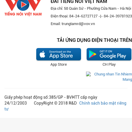
ĐÀI TIẾNG NÓI VIỆT NAM
Địa chỉ: 58 Quán Sứ - Phường Cửa Nam - Hà Nội
Điện thoại: 84-24-62727127 -|- 84-24-39781923
Email: trungtamrd@vov.vn
TẢI ỨNG DỤNG ĐIỆN THOẠI TRÊN
App Store
CH Play
Giấy phép hoạt động số:385/GP - BVHTT cấp ngày
24/12/2003 CopyRight © 2018 R&D
Chính sách bảo mật riêng
tư