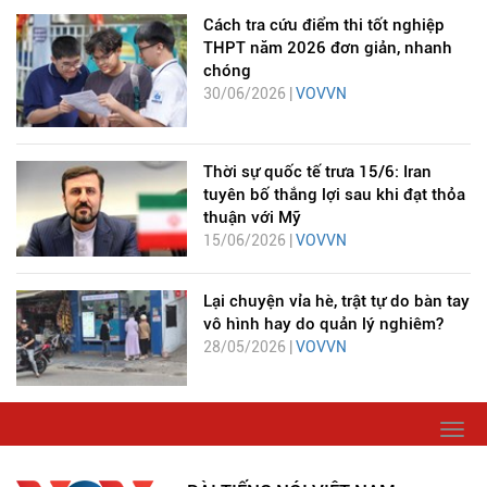
Cách tra cứu điểm thi tốt nghiệp
THPT năm 2026 đơn giản, nhanh
chóng
30/06/2026 |
VOVVN
Thời sự quốc tế trưa 15/6: Iran
tuyên bố thắng lợi sau khi đạt thỏa
thuận với Mỹ
15/06/2026 |
VOVVN
Lại chuyện vỉa hè, trật tự do bàn tay
vô hình hay do quản lý nghiêm?
28/05/2026 |
VOVVN
Togg
navi