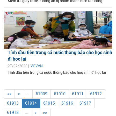
Kiểm tra giấy tờ xe, 2 công an bị nhóm thanh niên tấn công
Tỉnh đầu tiên trong cả nước thông báo cho học sinh
đi học lại
27/02/2020 |
VOVVN
Tỉnh đầu tiên trong cả nước thông báo cho học sinh đi học lại
««
«
…
61909
61910
61911
61912
61913
61914
61915
61916
61917
61918
…
»
»»