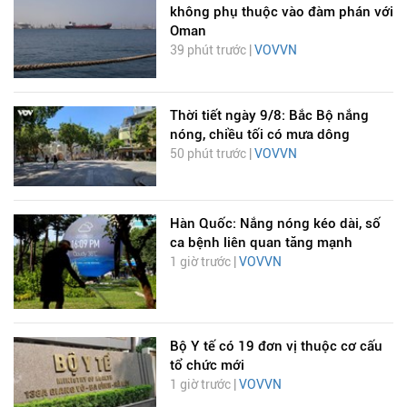
không phụ thuộc vào đàm phán với
Oman
39 phút trước |
VOVVN
Thời tiết ngày 9/8: Bắc Bộ nắng
nóng, chiều tối có mưa dông
50 phút trước |
VOVVN
Hàn Quốc: Nắng nóng kéo dài, số
ca bệnh liên quan tăng mạnh
1 giờ trước |
VOVVN
Bộ Y tế có 19 đơn vị thuộc cơ cấu
tổ chức mới
1 giờ trước |
VOVVN