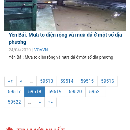
Yên Bái: Mưa to diện rộng và mưa đá ở một số địa
phương
24/04/2020 |
VOVVN
Yên Bái: Mưa to diện rộng và mưa đá ở một số địa phương
««
«
…
59513
59514
59515
59516
59517
59518
59519
59520
59521
59522
…
»
»»