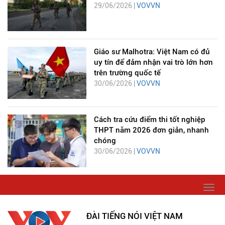
29/06/2026 |
VOVVN
Giáo sư Malhotra: Việt Nam có đủ
uy tín để đảm nhận vai trò lớn hơn
trên trường quốc tế
30/06/2026 |
VOVVN
Cách tra cứu điểm thi tốt nghiệp
THPT năm 2026 đơn giản, nhanh
chóng
30/06/2026 |
VOVVN
Togg
navi
ĐÀI TIẾNG NÓI VIỆT NAM