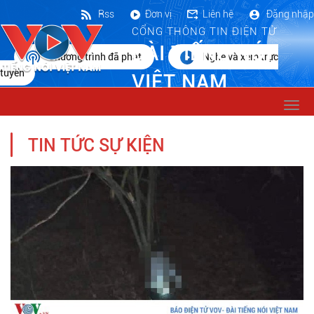
Rss
Đơn vị
Liên hệ
Đăng nhập
CỔNG THÔNG TIN ĐIỆN TỬ
ĐÀI TIẾNG NÓI
Chương trình đã phát
Nghe và xem trực
tuyến
VIỆT NAM
Togg
navi
TIN TỨC SỰ KIỆN