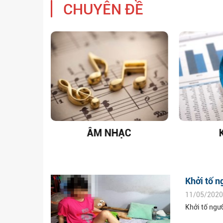
CHUYÊN ĐỀ
T NAM
ÂM NHẠC
Khởi tố n
11/05/2020
Khởi tố ngư