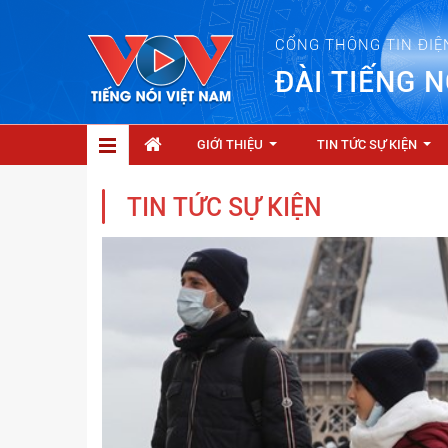
CỔNG THÔNG TIN ĐIỆ
ĐÀI TIẾNG N
GIỚI THIỆU
TIN TỨC SỰ KIỆN
...
...
TIN TỨC SỰ KIỆN