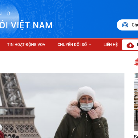
N TỬ
ÓI VIỆT NAM
Ch
TIN HOẠT ĐỘNG VOV
CHUYỂN ĐỔI SỐ
LIÊN HỆ
...
S