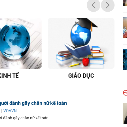
KINH TẾ
GIÁO DỤC
D
gười đánh gãy chân nữ kế toán
 |
VOVVN
ời đánh gãy chân nữ kế toán