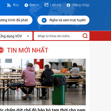
Rss
Đơn vị
Liên hệ
Đăng nhập
ương trình đã phát
Nghe và xem trực tuyến
Ứng dụng VOV
TIN MỚI NHẤT
éc chấm dứt chế độ bảo hộ tạm thời cho nam