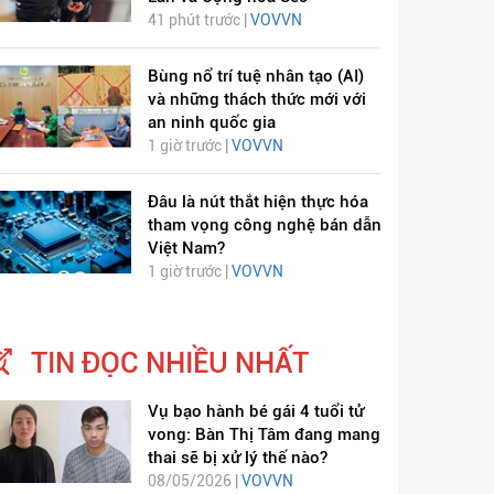
41 phút trước |
VOVVN
Bùng nổ trí tuệ nhân tạo (AI)
và những thách thức mới với
an ninh quốc gia
1 giờ trước |
VOVVN
Đâu là nút thắt hiện thực hóa
tham vọng công nghệ bán dẫn
Việt Nam?
1 giờ trước |
VOVVN
ỊCH VIÊM PHỔI COVID-
HÁT LÊN VIỆT NAM
19
TIN ĐỌC NHIỀU NHẤT
Vụ bạo hành bé gái 4 tuổi tử
vong: Bàn Thị Tâm đang mang
thai sẽ bị xử lý thế nào?
08/05/2026 |
VOVVN