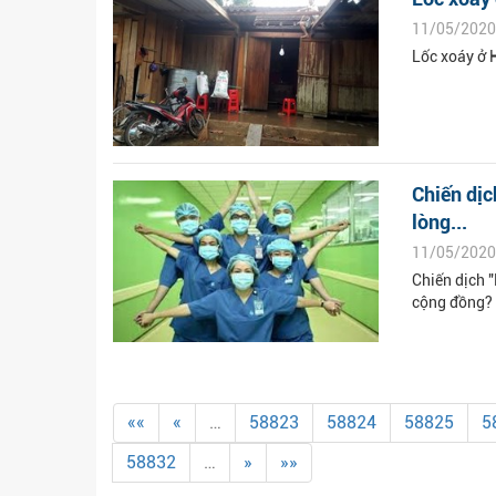
11/05/2020
Lốc xoáy ở 
Chiến dịc
lòng...
11/05/2020
Chiến dịch "
cộng đồng?
««
«
…
58823
58824
58825
5
58832
…
»
»»