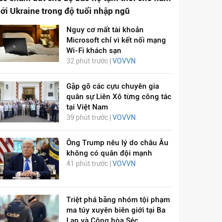
iới Ukraine trong độ tuổi nhập ngũ
Nguy cơ mất tài khoản
Microsoft chỉ vì kết nối mạng
Wi-Fi khách sạn
32 phút trước |
VOVVN
Gặp gỡ các cựu chuyên gia
quân sự Liên Xô từng công tác
tại Việt Nam
39 phút trước |
VOVVN
Ông Trump nêu lý do châu Âu
không có quân đội mạnh
41 phút trước |
VOVVN
Triệt phá băng nhóm tội phạm
ma túy xuyên biên giới tại Ba
Lan và Cộng hòa Séc