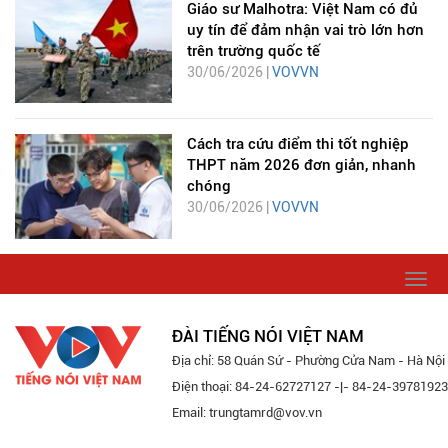
Giáo sư Malhotra: Việt Nam có đủ
uy tín để đảm nhận vai trò lớn hơn
trên trường quốc tế
30/06/2026 |
VOVVN
Cách tra cứu điểm thi tốt nghiệp
THPT năm 2026 đơn giản, nhanh
chóng
30/06/2026 |
VOVVN
Togg
navi
ĐÀI TIẾNG NÓI VIỆT NAM
Địa chỉ: 58 Quán Sứ - Phường Cửa Nam - Hà Nội
Điện thoại: 84-24-62727127 -|- 84-24-39781923
Email: trungtamrd@vov.vn