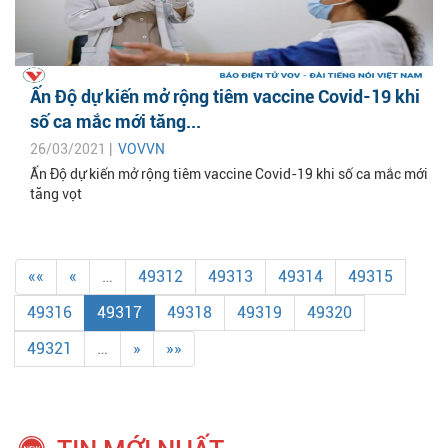
Ấn Độ dự kiến mở rộng tiêm vaccine Covid-19 khi
số ca mắc mới tăng...
26/03/2021 |
VOVVN
Ấn Độ dự kiến mở rộng tiêm vaccine Covid-19 khi số ca mắc mới
tăng vọt
««
«
…
49312
49313
49314
49315
49316
49317
49318
49319
49320
49321
…
»
»»