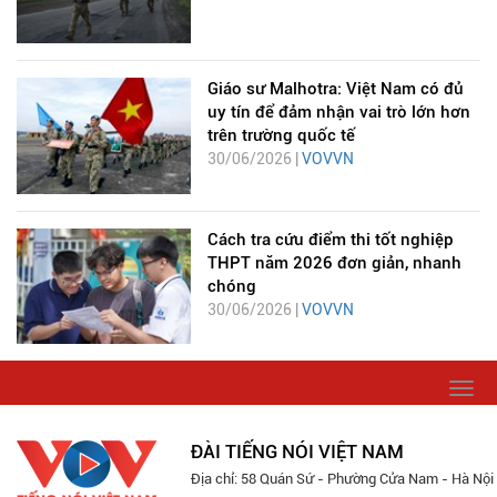
Giáo sư Malhotra: Việt Nam có đủ
uy tín để đảm nhận vai trò lớn hơn
trên trường quốc tế
30/06/2026 |
VOVVN
Cách tra cứu điểm thi tốt nghiệp
THPT năm 2026 đơn giản, nhanh
chóng
30/06/2026 |
VOVVN
Togg
navi
ĐÀI TIẾNG NÓI VIỆT NAM
Địa chỉ: 58 Quán Sứ - Phường Cửa Nam - Hà Nội