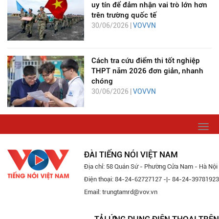
uy tín để đảm nhận vai trò lớn hơn
trên trường quốc tế
30/06/2026 |
VOVVN
Cách tra cứu điểm thi tốt nghiệp
THPT năm 2026 đơn giản, nhanh
chóng
30/06/2026 |
VOVVN
Togg
navi
ĐÀI TIẾNG NÓI VIỆT NAM
Địa chỉ: 58 Quán Sứ - Phường Cửa Nam - Hà Nội
Điện thoại: 84-24-62727127 -|- 84-24-39781923
Email: trungtamrd@vov.vn
TẢI ỨNG DỤNG ĐIỆN THOẠI TRÊN