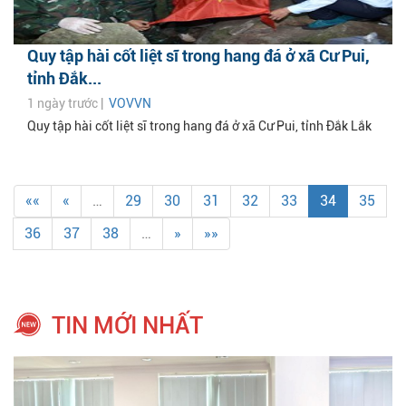
Quy tập hài cốt liệt sĩ trong hang đá ở xã Cư Pui,
tỉnh Đắk...
1 ngày trước |
VOVVN
Quy tập hài cốt liệt sĩ trong hang đá ở xã Cư Pui, tỉnh Đắk Lắk
««
«
…
29
30
31
32
33
34
35
36
37
38
…
»
»»
TIN MỚI NHẤT