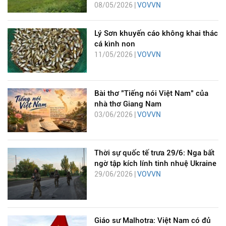
08/05/2026 |
VOVVN
Lý Sơn khuyến cáo không khai thác
cá kình non
11/05/2026 |
VOVVN
Bài thơ "Tiếng nói Việt Nam" của
nhà thơ Giang Nam
03/06/2026 |
VOVVN
Thời sự quốc tế trưa 29/6: Nga bất
ngờ tập kích lính tinh nhuệ Ukraine
29/06/2026 |
VOVVN
Giáo sư Malhotra: Việt Nam có đủ