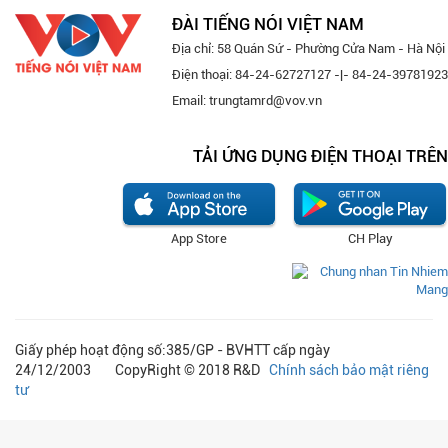
ĐÀI TIẾNG NÓI VIỆT NAM
Địa chỉ: 58 Quán Sứ - Phường Cửa Nam - Hà Nội
Điện thoại: 84-24-62727127 -|- 84-24-39781923
Email: trungtamrd@vov.vn
TẢI ỨNG DỤNG ĐIỆN THOẠI TRÊN
App Store
CH Play
Giấy phép hoạt động số:385/GP - BVHTT cấp ngày
24/12/2003 CopyRight © 2018 R&D
Chính sách bảo mật riêng
tư