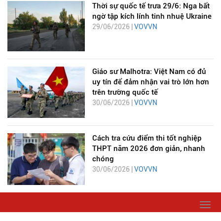
Thời sự quốc tế trưa 29/6: Nga bất
ngờ tập kích lính tinh nhuệ Ukraine
29/06/2026 |
VOVVN
Giáo sư Malhotra: Việt Nam có đủ
uy tín để đảm nhận vai trò lớn hơn
trên trường quốc tế
30/06/2026 |
VOVVN
Cách tra cứu điểm thi tốt nghiệp
THPT năm 2026 đơn giản, nhanh
chóng
30/06/2026 |
VOVVN
Togg
navi