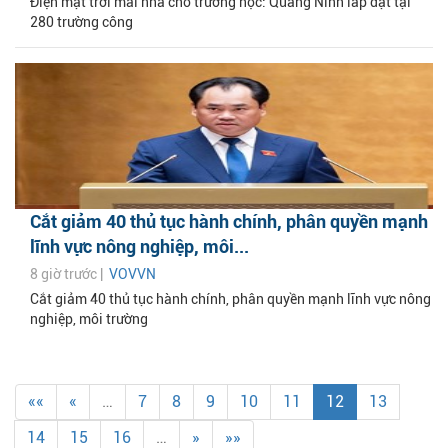
Điện mặt trời mái nhà cho trường học: Quảng Ninh lắp đặt tại
280 trường công
Cắt giảm 40 thủ tục hành chính, phân quyền mạnh
lĩnh vực nông nghiệp, môi...
8 giờ trước |
VOVVN
Cắt giảm 40 thủ tục hành chính, phân quyền mạnh lĩnh vực nông
nghiệp, môi trường
««
«
…
7
8
9
10
11
12
13
14
15
16
…
»
»»